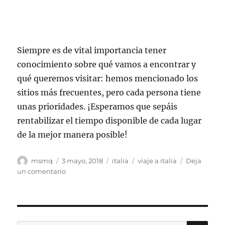
Siempre es de vital importancia tener
conocimiento sobre qué vamos a encontrar y
qué queremos visitar: hemos mencionado los
sitios más frecuentes, pero cada persona tiene
unas prioridades. ¡Esperamos que sepáis
rentabilizar el tiempo disponible de cada lugar
de la mejor manera posible!
Autor
Publicado
Categorías
Etiquetas
msmq
3 mayo, 2018
italia
viaje a italia
Deja
el
en
un comentario
Escapada
a
las
capitales
de
BU