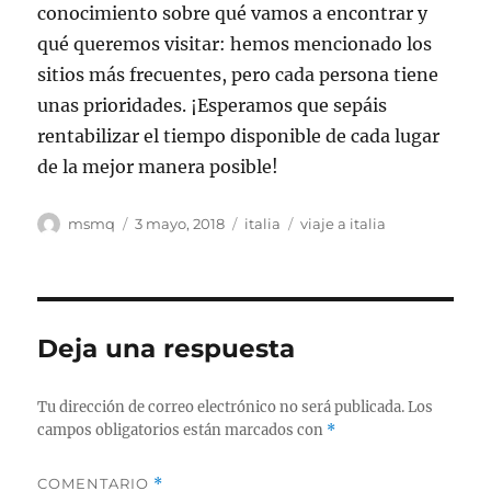
conocimiento sobre qué vamos a encontrar y
qué queremos visitar: hemos mencionado los
sitios más frecuentes, pero cada persona tiene
unas prioridades. ¡Esperamos que sepáis
rentabilizar el tiempo disponible de cada lugar
de la mejor manera posible!
Autor
Publicado
Categorías
Etiquetas
msmq
3 mayo, 2018
italia
viaje a italia
el
Deja una respuesta
Tu dirección de correo electrónico no será publicada.
Los
campos obligatorios están marcados con
*
COMENTARIO
*