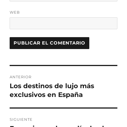
WEB
Navegación
ANTERIOR
de
Los destinos de lujo más
Entrada
anterior:
exclusivos en España
entradas
SIGUIENTE