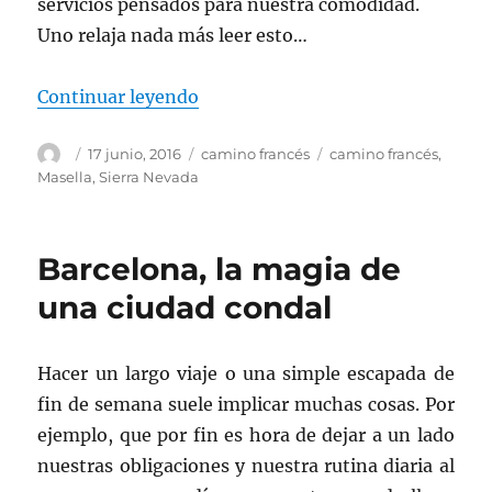
servicios pensados para nuestra comodidad.
Uno relaja nada más leer esto…
«Mar del Plata… Y de paz»
Continuar leyendo
Autor
Publicado
Categorías
Etiquetas
17 junio, 2016
camino francés
camino francés
,
el
Masella
,
Sierra Nevada
Barcelona, la magia de
una ciudad condal
Hacer un largo viaje o una simple escapada de
fin de semana suele implicar muchas cosas. Por
ejemplo, que por fin es hora de dejar a un lado
nuestras obligaciones y nuestra rutina diaria al