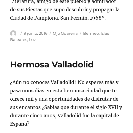
Literatura, amigo de este pueblo y admirador
de sus Fiestas que supo descubrir y propagar la
Ciudad de Pamplona. San Fermín. 1968”.
Autor
Publicado
Categorías
Etiquetas
9 junio, 2016
Ojo Guareña
Bermeo
,
Islas
el
Baleares
,
Luz
Hermosa Valladolid
¿Aún no conoces Valladolid? No esperes más y
pasa unos días en esta hermosa ciudad que te
ofrece mil y una oportunidades de disfrutar de
sus encantos ¿Sabías que durante el siglo XVII y
durante cinco años, Valladolid fue la
capital de
España
?