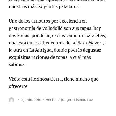
nuestros más exigentes paladares.
Uno de los atributos por excelencia en
gastronomía de Valladolid son sus tapas, hay
dos zonas, por decir, exclusivamente para ellas,
una está en los alrededores de la Plaza Mayor y
la otra en La Antigua, donde podrás
degustar
exquisitas raciones
de tapas, a cual más
sabrosa.
Visita esta hermosa tierra, tiene mucho que
ofrecerte.
Autor
Publicado
Categorías
Etiquetas
2 junio, 2016
noche
juegos
,
Lisboa
,
Luz
el