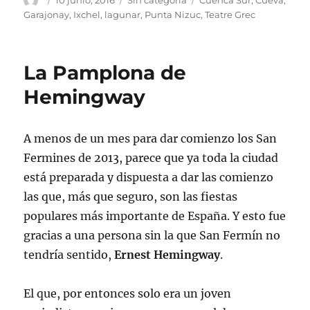
10 junio, 2016
Sin categoría
Cuenca Sur
,
Cueva
,
el
Garajonay
,
Ixchel
,
lagunar
,
Punta Nizuc
,
Teatre Grec
La Pamplona de
Hemingway
A menos de un mes para dar comienzo los San
Fermines de 2013, parece que ya toda la ciudad
está preparada y dispuesta a dar las comienzo
las que, más que seguro, son las fiestas
populares más importante de España. Y esto fue
gracias a una persona sin la que San Fermín no
tendría sentido,
Ernest Hemingway
.
El que, por entonces solo era un joven