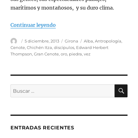
marítimos y montañosos, y su duro clima.
«Comarca de Níjar, belleza natura
Continuar leyendo
Autor
Publicado
Categorías
Etiquetas
5 diciembre, 2013
Girona
Alba
,
Antropología
,
el
Cenote
,
Chichén Itza
,
discípulos
,
Edward Herbert
Thompson
,
Gran Cenote
,
oro
,
piedra
,
vez
BU
Buscar
por:
ENTRADAS RECIENTES