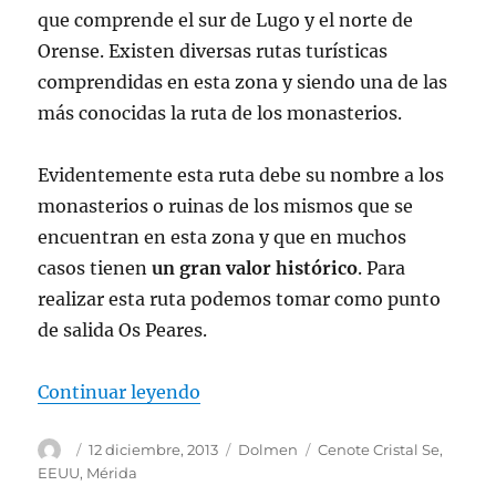
que comprende el sur de Lugo y el norte de
Orense. Existen diversas rutas turísticas
comprendidas en esta zona y siendo una de las
más conocidas la ruta de los monasterios.
Evidentemente esta ruta debe su nombre a los
monasterios o ruinas de los mismos que se
encuentran en esta zona y que en muchos
casos tienen
un gran valor histórico
. Para
realizar esta ruta podemos tomar como punto
de salida Os Peares.
«Rutas de la «Ribeira sacra»: Rut
Continuar leyendo
Autor
Publicado
Categorías
Etiquetas
12 diciembre, 2013
Dolmen
Cenote Cristal Se
,
el
EEUU
,
Mérida