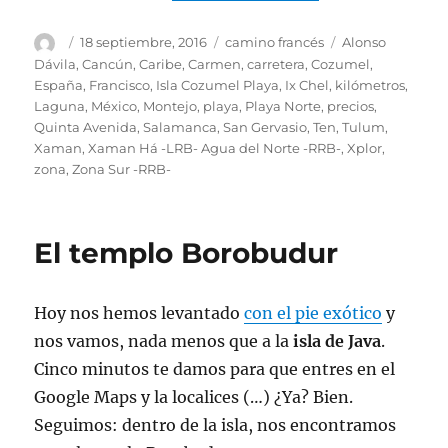
Autor
Publicado
Categorías
Etiquetas
18 septiembre, 2016
camino francés
Alonso
el
Dávila
,
Cancún
,
Caribe
,
Carmen
,
carretera
,
Cozumel
,
España
,
Francisco
,
Isla Cozumel Playa
,
Ix Chel
,
kilómetros
,
Laguna
,
México
,
Montejo
,
playa
,
Playa Norte
,
precios
,
Quinta Avenida
,
Salamanca
,
San Gervasio
,
Ten
,
Tulum
,
Xaman
,
Xaman Há -LRB- Agua del Norte -RRB-
,
Xplor
,
zona
,
Zona Sur -RRB-
El templo Borobudur
Hoy nos hemos levantado
con el pie exótico
y
nos vamos, nada menos que a la
isla de Java
.
Cinco minutos te damos para que entres en el
Google Maps y la localices (…) ¿Ya? Bien.
Seguimos: dentro de la isla, nos encontramos