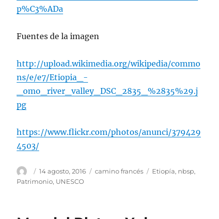
p%C3%ADa
Fuentes de la imagen
http://upload.wikimedia.org/wikipedia/commo
ns/e/e7/Etiopia_-
_omo_river_valley_DSC_2835_%2835%29.j
pg
https://www.flickr.com/photos/anunci/379429
4503/
Autor
Publicado
Categorías
Etiquetas
14 agosto, 2016
camino francés
Etiopía
,
nbsp
,
el
Patrimonio
,
UNESCO