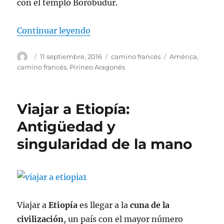
con el templo Borobudur.
«El templo Borobudur»
Continuar leyendo
Autor
Publicado
Categorías
Etiquetas
11 septiembre, 2016
camino francés
América
,
el
camino francés
,
Pirineo Aragonés
Viajar a Etiopía:
Antigüedad y
singularidad de la mano
Viajar a
Etiopía
es llegar a la
cuna de la
civilización
, un país con el mayor número