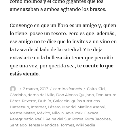
como molinos y él como gigantes que los
amenazaban a ambos agitando los brazos.
Convengo en que un libro es un amigo y, quien
lo tiene, posee un tesoro. Pero es que, además,
ese amigo no te dice que lo invites a un vino en
la tasca de al lado de la catedral. Y te deja
extasiarte en la belleza sin tener que permitir
que una voz, por querida sea,
te cuente lo que
estás viendo
.
Autor
Publicado
Categorías
Etiquetas
2 marzo, 2017
camino francés
Cairo
,
Cid
,
el
Córdoba
,
dama del Nilo
,
Don Alonso Quijano
,
Don Arturo
Pérez-Reverte
,
Dublín
,
Galcerán
,
guías turísticos
,
Hatsetsup
,
Internet
,
Lázaro
,
Madrid
,
Matilde Asensi
,
Mestre Mateo
,
México
,
Nilo
,
Nueva York
,
Oaxaca
,
Peregrinatio
,
Raúl
,
Reina del Sur
,
Roma
,
Ruta Jacobea
,
Santiago
,
Teresa Mendoza
,
Tormes
,
Wikipedia