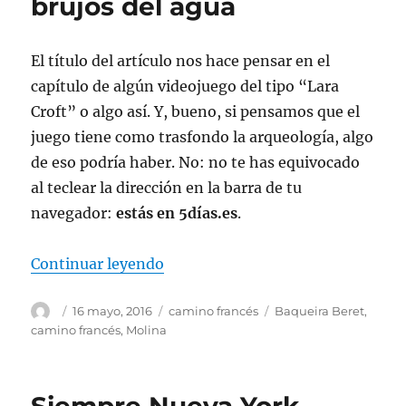
brujos del agua
El título del artículo nos hace pensar en el
capítulo de algún videojuego del tipo “Lara
Croft” o algo así. Y, bueno, si pensamos que el
juego tiene como trasfondo la arqueología, algo
de eso podría haber. No: no te has equivocado
al teclear la dirección en la barra de tu
navegador:
estás en 5días.es
.
«La Boca del pozo de los brujos d
Continuar leyendo
Autor
Publicado
Categorías
Etiquetas
16 mayo, 2016
camino francés
Baqueira Beret
,
el
camino francés
,
Molina