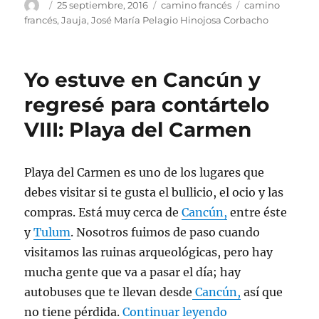
Autor
Publicado
Categorías
Etiquetas
25 septiembre, 2016
camino francés
camino
el
francés
,
Jauja
,
José María Pelagio Hinojosa Corbacho
Yo estuve en Cancún y
regresé para contártelo
VIII: Playa del Carmen
Playa del Carmen es uno de los lugares que
debes visitar si te gusta el bullicio, el ocio y las
compras. Está muy cerca de
Cancún,
entre éste
y
Tulum
. Nosotros fuimos de paso cuando
visitamos las ruinas arqueológicas, pero hay
mucha gente que va a pasar el día; hay
autobuses que te llevan desde
Cancún,
así que
«Yo estuve en Ca
no tiene pérdida.
Continuar leyendo