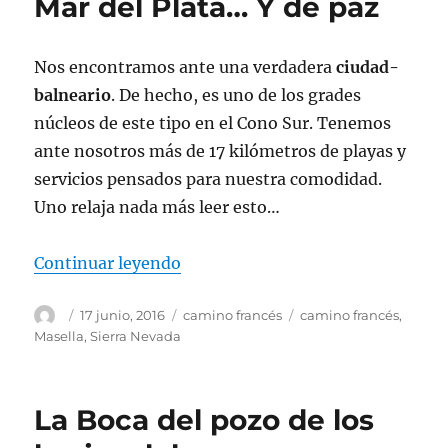
Mar del Plata… Y de paz
Nos encontramos ante una verdadera
ciudad-
balneario
. De hecho, es uno de los grades
núcleos de este tipo en el Cono Sur. Tenemos
ante nosotros más de 17 kilómetros de playas y
servicios pensados para nuestra comodidad.
Uno relaja nada más leer esto…
«Mar del Plata… Y de paz»
Continuar leyendo
Autor
Publicado
Categorías
Etiquetas
17 junio, 2016
camino francés
camino francés
,
el
Masella
,
Sierra Nevada
La Boca del pozo de los