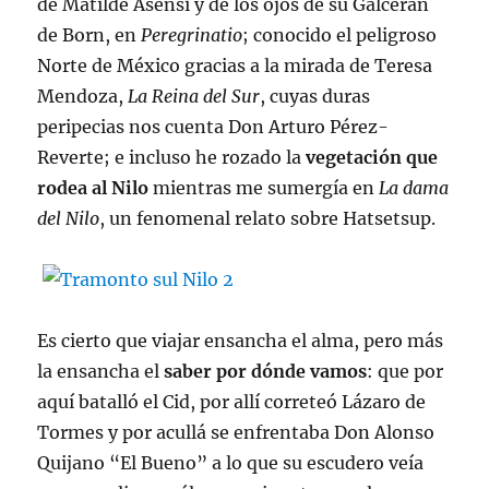
de Matilde Asensi y de los ojos de su Galcerán
de Born, en
Peregrinatio
; conocido el peligroso
Norte de México gracias a la mirada de Teresa
Mendoza,
La Reina del Sur
, cuyas duras
peripecias nos cuenta Don Arturo Pérez-
Reverte; e incluso he rozado la
vegetación que
rodea al Nilo
mientras me sumergía en
La dama
del Nilo
, un fenomenal relato sobre Hatsetsup.
Es cierto que viajar ensancha el alma, pero más
la ensancha el
saber por dónde vamos
: que por
aquí batalló el Cid, por allí correteó Lázaro de
Tormes y por acullá se enfrentaba Don Alonso
Quijano “El Bueno” a lo que su escudero veía