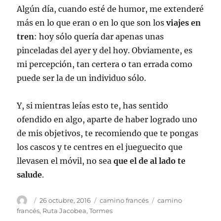
Algún día, cuando esté de humor, me extenderé
más en lo que eran o en lo que son los
viajes en
tren
: hoy sólo quería dar apenas unas
pinceladas del ayer y del hoy. Obviamente, es
mi percepción, tan certera o tan errada como
puede ser la de un individuo sólo.
Y, si mientras leías esto te, has sentido
ofendido en algo, aparte de haber logrado uno
de mis objetivos, te recomiendo que te pongas
los cascos y te centres en el jueguecito que
llevasen el móvil, no sea
que el de al lado te
salude
.
Autor
Publicado
Categorías
Etiquetas
26 octubre, 2016
camino francés
camino
el
francés
,
Ruta Jacobea
,
Tormes