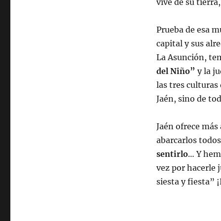
vive de su tierra
Prueba de esa mu
capital y sus al
La Asunción, tem
del Niño”
y la j
las tres cultura
Jaén, sino de to
Jaén ofrece más 
abarcarlos todos
sentirlo
… Y hemo
vez por hacerle 
siesta y fiesta” 