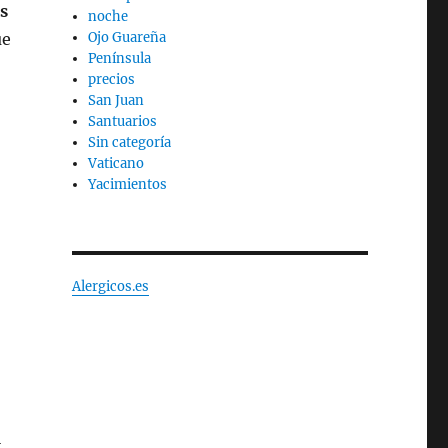
os
noche
ue
Ojo Guareña
Península
precios
San Juan
Santuarios
Sin categoría
Vaticano
Yacimientos
Alergicos.es
l