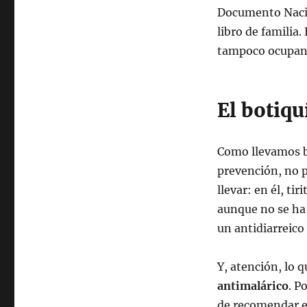
Documento Nacio
libro de familia.
tampoco ocupan
El botiqu
Como llevamos b
prevención, no 
llevar: en él, ti
aunque no se ha
un antidiarreico 
Y, atención, lo 
antimalárico
. P
de recomendar el