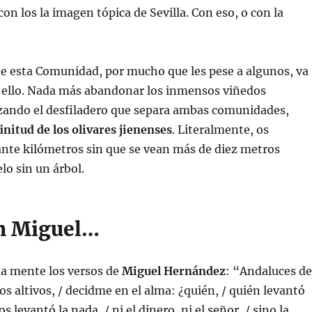
con los la imagen tópica de Sevilla. Con eso, o con la
de esta Comunidad, por mucho que les pese a algunos, va
o ello. Nada más abandonar los inmensos viñedos
ando el desfiladero que separa ambas comunidades,
initud de los olivares jienenses
. Literalmente, os
te kilómetros sin que se vean más de diez metros
lo sin un árbol.
n Miguel…
la mente los versos de
Miguel Hernández
: “Andaluces de
os altivos, / decidme en el alma: ¿quién, / quién levantó
os levantó la nada, / ni el dinero, ni el señor, / sino la