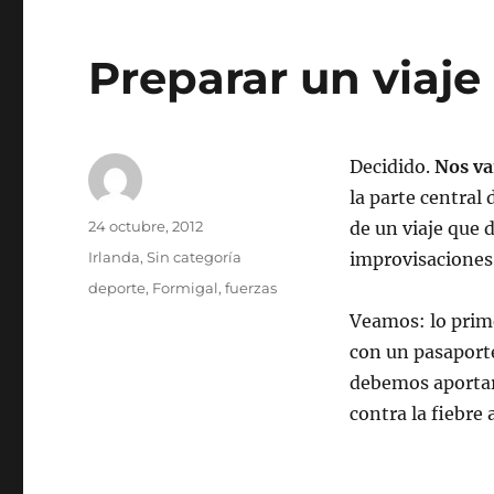
Preparar un viaje a
Decidido.
Nos va
la parte central
Autor
Publicado
24 octubre, 2012
de un viaje que 
el
Categorías
Irlanda
,
Sin categoría
improvisaciones
Etiquetas
deporte
,
Formigal
,
fuerzas
Veamos: lo prim
con un pasaport
debemos aportar,
contra la fiebre 