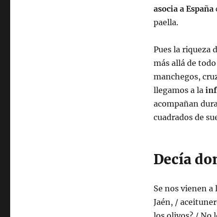
asocia a España
paella.
Pues la riqueza 
más allá de tod
manchegos, cruz
llegamos a la
inf
acompañan duran
cuadrados de sue
Decía do
Se nos vienen a 
Jaén, / aceituner
los olivos? / No l