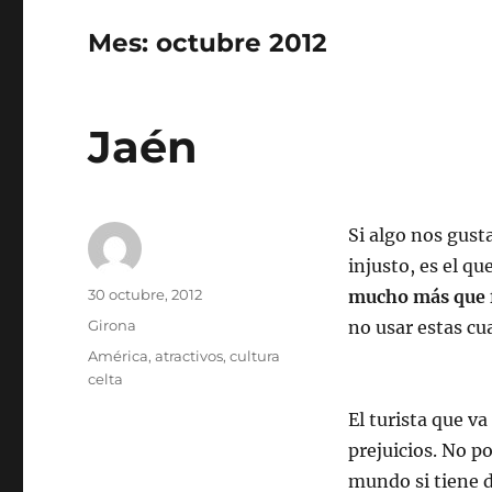
Mes:
octubre 2012
Jaén
Si algo nos gust
injusto, es el q
Autor
Publicado
30 octubre, 2012
mucho más que 
el
Categorías
Girona
no usar estas cua
Etiquetas
América
,
atractivos
,
cultura
celta
El turista que va
prejuicios. No p
mundo si tiene d