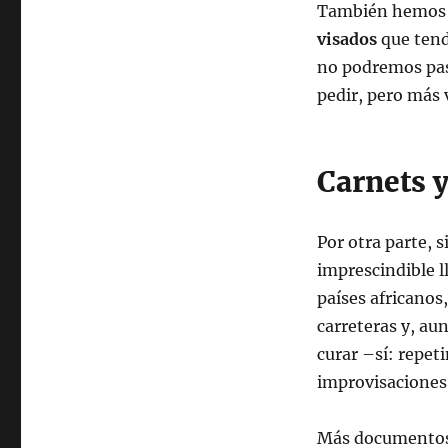
También hemos d
visados
que tend
no podremos pasa
pedir, pero más 
Carnets 
Por otra parte,
imprescindible l
países africanos
carreteras y, au
curar –sí: repet
improvisaciones
Más documentos 