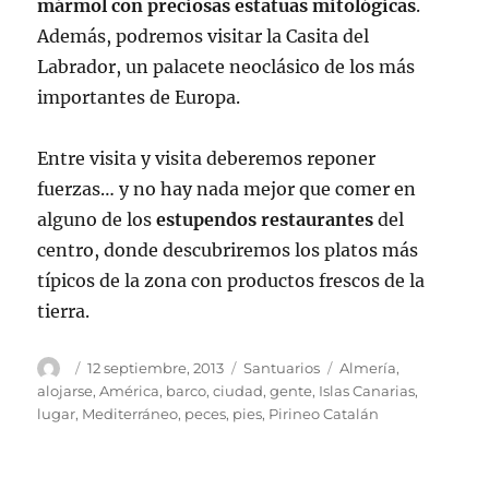
mármol con preciosas estatuas mitológicas
.
Además, podremos visitar la Casita del
Labrador, un palacete neoclásico de los más
importantes de Europa.
Entre visita y visita deberemos reponer
fuerzas… y no hay nada mejor que comer en
alguno de los
estupendos restaurantes
del
centro, donde descubriremos los platos más
típicos de la zona con productos frescos de la
tierra.
Autor
Publicado
Categorías
Etiquetas
12 septiembre, 2013
Santuarios
Almería
,
el
alojarse
,
América
,
barco
,
ciudad
,
gente
,
Islas Canarias
,
lugar
,
Mediterráneo
,
peces
,
pies
,
Pirineo Catalán