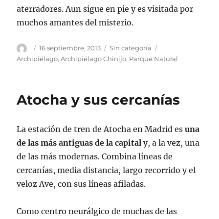
aterradores. Aun sigue en pie y es visitada por
muchos amantes del misterio.
Autor
Publicado
Categorías
Etiquetas
16 septiembre, 2013
Sin categoría
el
Archipiélago
,
Archipiélago Chinijo
,
Parque Natural
Atocha y sus cercanías
La estación de tren de Atocha en Madrid es
una
de las más antiguas de la capital
y, a la vez, una
de las más modernas. Combina líneas de
cercanías, media distancia, largo recorrido y el
veloz Ave, con sus líneas afiladas.
Como centro neurálgico de muchas de las