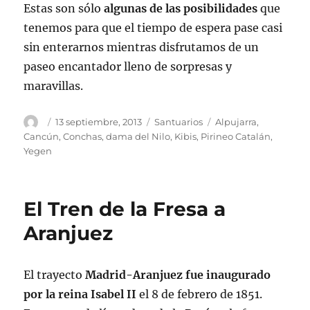
Estas son sólo
algunas de las posibilidades
que
tenemos para que el tiempo de espera pase casi
sin enterarnos mientras disfrutamos de un
paseo encantador lleno de sorpresas y
maravillas.
Autor
Publicado
Categorías
Etiquetas
13 septiembre, 2013
Santuarios
Alpujarra
,
el
Cancún
,
Conchas
,
dama del Nilo
,
Kibis
,
Pirineo Catalán
,
Yegen
El Tren de la Fresa a
Aranjuez
El trayecto
Madrid-Aranjuez fue inaugurado
por la reina Isabel II
el 8 de febrero de 1851.