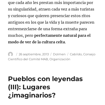
que cada año les prestan más importancia por
su singularidad, atraen cada vez a más turistas
y curiosos que quieren presenciar estos ritos
antiguos en los que la vida y la muerte parecen
entremezclarse de una forma extraña para
muchos, pero
perfectamente natural para el
modo de ver de la cultura celta
.
Autor
Publicado
Categorías
Etiquetas
26 septiembre, 2013
Dolmen
Cabildo
,
Consejo
el
Científico del Comité MAB
,
Organización
Pueblos con leyendas
(III): Lugares
¿imaginarios?