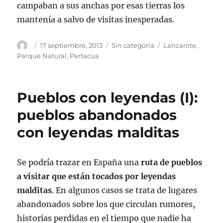
campaban a sus anchas por esas tierras los
mantenía a salvo de visitas inesperadas.
Autor
Publicado
Categorías
Etiquetas
17 septiembre, 2013
Sin categoría
Lanzarote
,
el
Parque Natural
,
Partacua
Pueblos con leyendas (I):
pueblos abandonados
con leyendas malditas
Se podría trazar en España una
ruta de pueblos
a visitar que están tocados por leyendas
malditas
. En algunos casos se trata de lugares
abandonados sobre los que circulan rumores,
historias perdidas en el tiempo que nadie ha