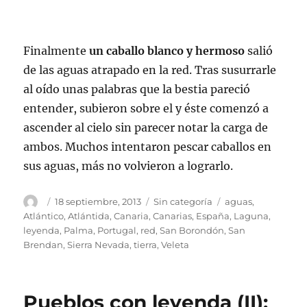
Finalmente
un caballo blanco y hermoso
salió
de las aguas atrapado en la red. Tras susurrarle
al oído unas palabras que la bestia pareció
entender, subieron sobre el y éste comenzó a
ascender al cielo sin parecer notar la carga de
ambos. Muchos intentaron pescar caballos en
sus aguas, más no volvieron a lograrlo.
Autor
Publicado
Categorías
Etiquetas
18 septiembre, 2013
Sin categoría
aguas
,
el
Atlántico
,
Atlántida
,
Canaria
,
Canarias
,
España
,
Laguna
,
leyenda
,
Palma
,
Portugal
,
red
,
San Borondón
,
San
Brendan
,
Sierra Nevada
,
tierra
,
Veleta
Pueblos con leyenda (II):