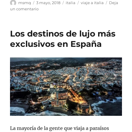
Autor
Publicado
Categorías
Etiquetas
msmq
3 mayo, 2018
italia
viaje a italia
Deja
el
en
un comentario
Escapada
a
las
Los destinos de lujo más
capitales
de
exclusivos en España
Italia
La mayoría de la gente que viaja a paraísos