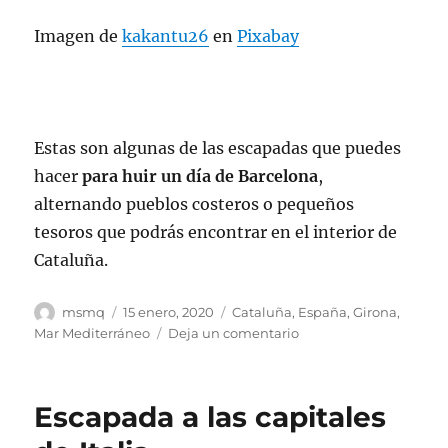
Imagen de
kakantu26
en
Pixabay
Estas son algunas de las escapadas que puedes
hacer
para huir un día de Barcelona
,
alternando pueblos costeros o pequeños
tesoros que podrás encontrar en el interior de
Cataluña.
Autor
Publicado
Categorías
msmq
15 enero, 2020
Cataluña
,
España
,
Girona
,
el
en
Mar Mediterráneo
Deja un comentario
Excursiones
de
un
Escapada a las capitales
día
desde