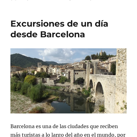
el
Cómo
organ
un
Excursiones de un día
viaje
de
desde Barcelona
cinco
días
Barcelona es una de las ciudades que reciben
más turistas a lo largo del año en el mundo, por