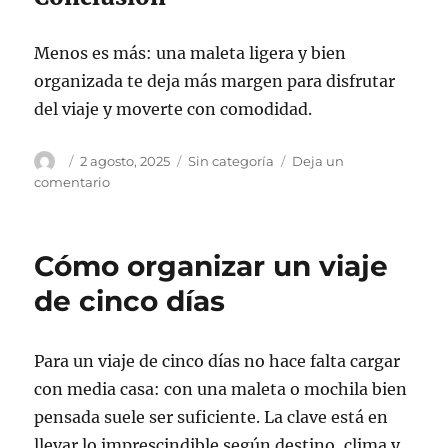
Menos es más: una maleta ligera y bien
organizada te deja más margen para disfrutar
del viaje y moverte con comodidad.
Autor
Publicado
Categorías
2 agosto, 2025
Sin categoría
Deja un
el
en
comentario
Qué
meter
en
Cómo organizar un viaje
la
maleta
de cinco días
para
un
viaje
Para un viaje de cinco días no hace falta cargar
de
con media casa: con una maleta o mochila bien
cinco
días
pensada suele ser suficiente. La clave está en
llevar lo imprescindible según destino, clima y