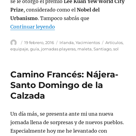
se le otorgó el premio
Lee Kuan Yew World City
Prize
, considerado como el
Nobel del
Urbanismo
. Tampoco sabrás que
«Conoce y disfruta Bilbao»
Continuar leyendo
Autor
Publicado
Categorías
Etiquetas
19 febrero, 2016
Irlanda
,
Yacimientos
Artículos
,
el
equipaje
,
guía
,
jornadas playeras
,
maleta
,
Santiago
,
sol
Camino Francés: Nájera-
Santo Domingo de la
Calzada
Un día más, se presenta ante mi una nueva
jornada llena de sorpresas y de nuevos pueblos.
Especialmente hoy me he levantado con