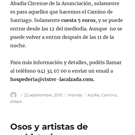
Abadia Circense de la Anunciación, solamente
es para aquellos que hacemos el Camino de
Santiago. Solamente
cuesta 5 euros
, y se puede
entrar desde las 12 del mediodía. Aunque no se
puede volver a entrar después de las 11 de la
noche.
Para más información y detalles, podéis llamar
al teléfono 941 34 07 00 o enviar un email a
hospederia@cister-lacalzada.com
.
Autor
Publicado
Categorías
Etiquetas
22 septiembre, 2015
Irlanda
Azofra
,
Camino
,
el
etapa
Osos y artistas de