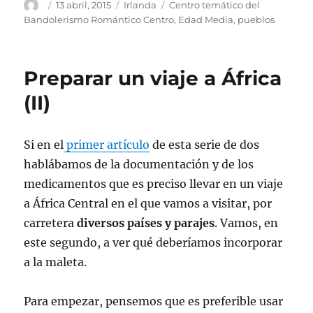
Autor
Publicado
Categorías
Etiquetas
13 abril, 2015
Irlanda
Centro temático del
el
Bandolerismo Romántico Centro
,
Edad Media
,
pueblos
Preparar un viaje a África
(II)
Si en el
primer artículo
de esta serie de dos
hablábamos de la documentación y de los
medicamentos que es preciso llevar en un viaje
a África Central en el que vamos a visitar, por
carretera
diversos países y parajes
. Vamos, en
este segundo, a ver qué deberíamos incorporar
a la maleta.
Para empezar, pensemos que es preferible usar