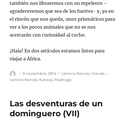
también nos libraremos con un repelente –
agradeceremos que sea de los fuertes- y, ya en
el rincón que nos queda, unos prismáticos para
ver a los pocos animales que no se nos
acercarán con curiosidad al coche.
¡Hala! En dos artículos estamos listos para
viajar a África.
Autor
Publicado
Categorías
Etiqueta
9 noviembre, 2014
camino francés
,
Irlanda
el
camino francés
,
fuerzas
,
Madrugo
Las desventuras de un
dominguero (VII)