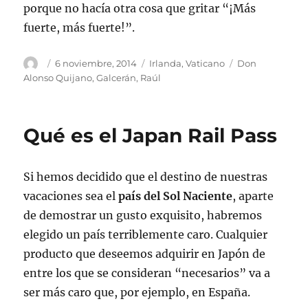
porque no hacía otra cosa que gritar “¡Más
fuerte, más fuerte!”.
Autor
Publicado
Categorías
Etiquetas
6 noviembre, 2014
Irlanda
,
Vaticano
Don
el
Alonso Quijano
,
Galcerán
,
Raúl
Qué es el Japan Rail Pass
Si hemos decidido que el destino de nuestras
vacaciones sea el
país del Sol Naciente
, aparte
de demostrar un gusto exquisito, habremos
elegido un país terriblemente caro. Cualquier
producto que deseemos adquirir en Japón de
entre los que se consideran “necesarios” va a
ser más caro que, por ejemplo, en España.