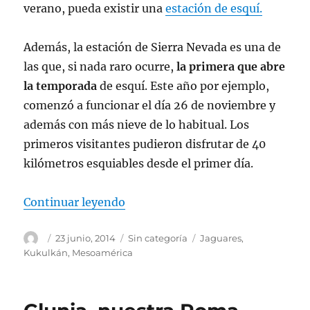
verano, pueda existir una
estación de esquí.
Además, la estación de Sierra Nevada es una de
las que, si nada raro ocurre,
la primera que abre
la temporada
de esquí. Este año por ejemplo,
comenzó a funcionar el día 26 de noviembre y
además con más nieve de lo habitual. Los
primeros visitantes pudieron disfrutar de 40
kilómetros esquiables desde el primer día.
«¿Nos vamos a esquiar a Sierra 
Continuar leyendo
Autor
Publicado
Categorías
Etiquetas
23 junio, 2014
Sin categoría
Jaguares
,
el
Kukulkán
,
Mesoamérica