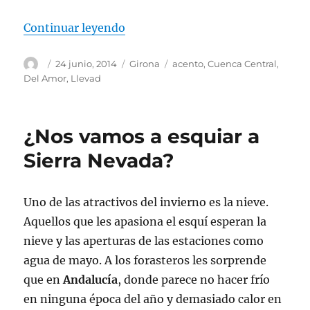
«Córdoba, arte y gastronomía»
Continuar leyendo
Autor
Publicado
Categorías
Etiquetas
24 junio, 2014
Girona
acento
,
Cuenca Central
,
el
Del Amor
,
Llevad
¿Nos vamos a esquiar a
Sierra Nevada?
Uno de las atractivos del invierno es la nieve.
Aquellos que les apasiona el esquí esperan la
nieve y las aperturas de las estaciones como
agua de mayo. A los forasteros les sorprende
que en
Andalucía
, donde parece no hacer frío
en ninguna época del año y demasiado calor en