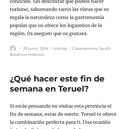
conocido. Sin descontar que podéis hacer
turismo, saboreando tanto las vistas que os
regala la naturaleza como la gastronomía
popular que os ofrece los lugareños de la
región. Os aseguro que os gustara.
Autor
Publicado
Categorías
Etiquetas
29 junio, 2014
Irlanda
Casarramona
,
Jardín
el
Botánico Histórico
¿Qué hacer este fin de
semana en Teruel?
Si estás pensando en visitar esta provincia el
fin de semana, estas de suerte. Teruel te ofrece
la combinación perfecta para ti. Una ocasión