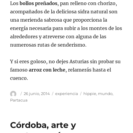
Los
bollos preñados
, pan relleno con chorizo,
acompañados de la deliciosa sidra natural son
una merienda sabrosa que proporciona la
energía necesaria para subir a los montes de los
alrededores y atreverse con alguna de las
numerosas rutas de senderismo.
Y si eres goloso, no dejes Asturias sin probar su
famoso
arroz con leche
, relamerás hasta el
cuenco.
Autor
Publicado
Categorías
Etiquetas
26 junio, 2014
experiencia
hippie
,
mundo
,
el
Partacua
Córdoba, arte y