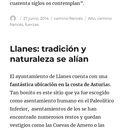
cuarenta siglos os contemplan”.
Autor
Publicado
Categorías
Etiquetas
27 junio, 2014
camino francés
Alto
,
camino
el
francés
,
fuerzas
Llanes: tradición y
naturaleza se alían
El ayuntamiento de Llanes cuenta con una
fantástica ubicación en la costa de Asturia
s.
Tan bonito es este sitio que ya fue escogido
como asentamiento humano en el Paleolítico
Inferior, asentamientos de los se han
encontrado numerosos restos y quedan
vestigios como las Cuevas de Arnero o las