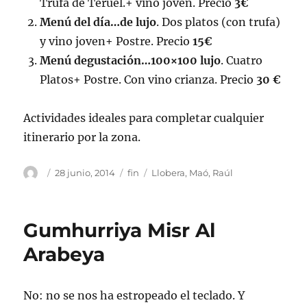
Trufa de Teruel.+ vino joven. Precio
3€
Menú del día…de lujo
. Dos platos (con trufa)
y vino joven+ Postre. Precio
15€
Menú degustación…100×100 lujo
. Cuatro
Platos+ Postre. Con vino crianza. Precio
30 €
Actividades ideales para completar cualquier
itinerario por la zona.
Autor
Publicado
Categorías
Etiquetas
28 junio, 2014
fin
Llobera
,
Maó
,
Raúl
el
Gumhurriya Misr Al
Arabeya
No: no se nos ha estropeado el teclado. Y