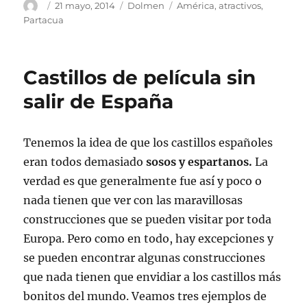
Autor
Publicado
Categorías
Etiquetas
21 mayo, 2014
Dolmen
América
,
atractivos
,
el
Partacua
Castillos de película sin
salir de España
Tenemos la idea de que los castillos españoles
eran todos demasiado
sosos y espartanos.
La
verdad es que generalmente fue así y poco o
nada tienen que ver con las maravillosas
construcciones que se pueden visitar por toda
Europa. Pero como en todo, hay excepciones y
se pueden encontrar algunas construcciones
que nada tienen que envidiar a los castillos más
bonitos del mundo. Veamos tres ejemplos de