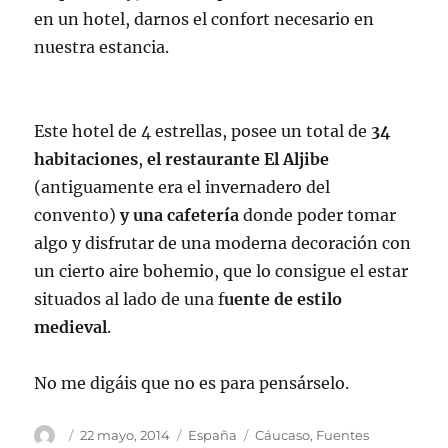
en un hotel, darnos el confort necesario en
nuestra estancia.
Este hotel de 4 estrellas, posee un total de
34
habitaciones
,
el restaurante El Aljibe
(antiguamente era el invernadero del
convento)
y una cafetería
donde poder tomar
algo y disfrutar de una moderna decoración con
un cierto aire bohemio, que lo consigue el estar
situados al lado de una f
uente de estilo
medieval
.
No me digáis que no es para pensárselo.
Autor
Publicado
Categorías
Etiquetas
22 mayo, 2014
España
Cáucaso
,
Fuentes