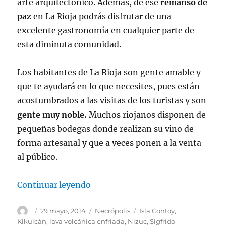
arte arquitectónico. Además, de ese
remanso de
paz
en La Rioja podrás disfrutar de una
excelente gastronomía en cualquier parte de
esta diminuta comunidad.
Los habitantes de La Rioja son gente amable y
que te ayudará en lo que necesites, pues están
acostumbrados a las visitas de los turistas y son
gente muy noble.
Muchos riojanos disponen de
pequeñas bodegas donde realizan su vino de
forma artesanal y que a veces ponen a la venta
al público.
«La Rioja, vinos e historia»
Continuar leyendo
Autor
Publicado
Categorías
Etiquetas
29 mayo, 2014
Necrópolis
Isla Contoy
,
el
Kikulcán
,
lava volcánica enfriada
,
Nizuc
,
Sigfrido