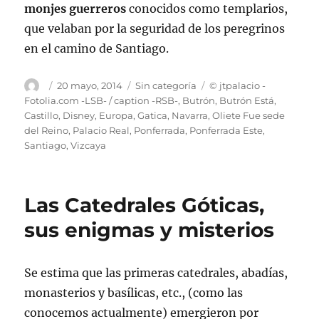
monjes guerreros
conocidos como templarios,
que velaban por la seguridad de los peregrinos
en el camino de Santiago.
Autor
Publicado
Categorías
Etiquetas
20 mayo, 2014
Sin categoría
© jtpalacio -
el
Fotolia.com -LSB- / caption -RSB-
,
Butrón
,
Butrón Está
,
Castillo
,
Disney
,
Europa
,
Gatica
,
Navarra
,
Oliete Fue sede
del Reino
,
Palacio Real
,
Ponferrada
,
Ponferrada Este
,
Santiago
,
Vizcaya
Las Catedrales Góticas,
sus enigmas y misterios
Se estima que las primeras catedrales, abadías,
monasterios y basílicas, etc., (como las
conocemos actualmente) emergieron por