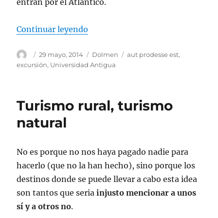
entran por el Atlántico.
«Cedeira, la magia de los paisajes 
Continuar leyendo
Autor
Publicado
Categorías
Etiquetas
29 mayo, 2014
Dolmen
aut prodesse est
,
el
excursión
,
Universidad Antigua
Turismo rural, turismo
natural
No es porque no nos haya pagado nadie para
hacerlo (que no la han hecho), sino porque los
destinos donde se puede llevar a cabo esta idea
son tantos que seria
injusto mencionar a unos
sí y a otros no
.