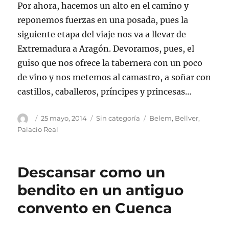
Por ahora, hacemos un alto en el camino y
reponemos fuerzas en una posada, pues la
siguiente etapa del viaje nos va a llevar de
Extremadura a Aragón. Devoramos, pues, el
guiso que nos ofrece la tabernera con un poco
de vino y nos metemos al camastro, a soñar con
castillos, caballeros, príncipes y princesas…
Autor
Publicado
Categorías
Etiquetas
25 mayo, 2014
Sin categoría
Belem
,
Bellver
,
el
Palacio Real
Descansar como un
bendito en un antiguo
convento en Cuenca