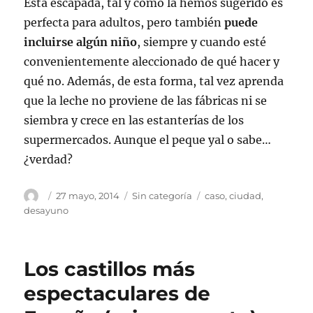
Esta escapada, tal y como la hemos sugerido es
perfecta para adultos, pero también
puede
incluirse algún niño
, siempre y cuando esté
convenientemente aleccionado de qué hacer y
qué no. Además, de esta forma, tal vez aprenda
que la leche no proviene de las fábricas ni se
siembra y crece en las estanterías de los
supermercados. Aunque el peque yal o sabe…
¿verdad?
Autor
Publicado
Categorías
Etiquetas
27 mayo, 2014
Sin categoría
caso
,
ciudad
,
el
desayuno
Los castillos más
espectaculares de