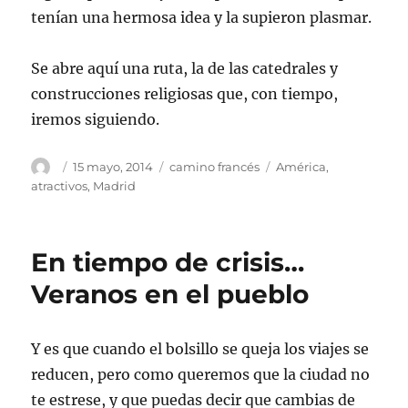
tenían una hermosa idea y la supieron plasmar.
Se abre aquí una ruta, la de las catedrales y
construcciones religiosas que, con tiempo,
iremos siguiendo.
Autor
Publicado
Categorías
Etiquetas
15 mayo, 2014
camino francés
América
,
el
atractivos
,
Madrid
En tiempo de crisis…
Veranos en el pueblo
Y es que cuando el bolsillo se queja los viajes se
reducen, pero como queremos que la ciudad no
te estrese, y que puedas decir que cambias de