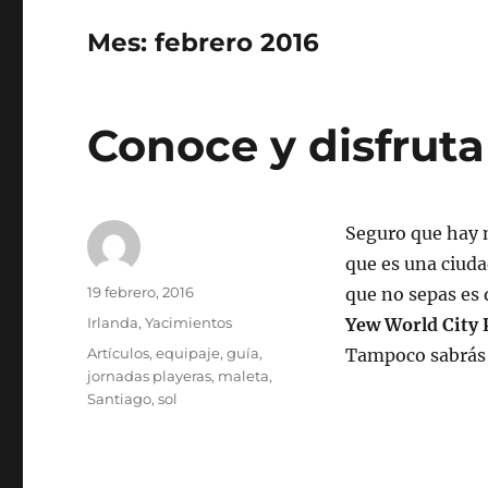
Mes:
febrero 2016
Conoce y disfruta
Seguro que hay 
que es una ciudad
Autor
Publicado
19 febrero, 2016
que no sepas es 
el
Categorías
Irlanda
,
Yacimientos
Yew World City 
Etiquetas
Artículos
,
equipaje
,
guía
,
Tampoco sabrás
jornadas playeras
,
maleta
,
Santiago
,
sol