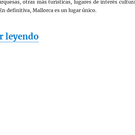
urquesas, otras más turísticas, lugares de interés cultura
n definitiva, Mallorca es un lugar único.
«Mallorca, el paraíso
r leyendo