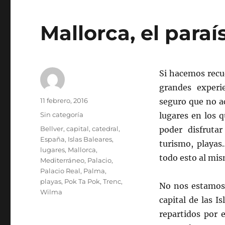
Mallorca, el para
Si hacemos recue
grandes experi
Autor
Publicado
11 febrero, 2016
seguro que no a
el
Categorías
Sin categoría
lugares en los 
Etiquetas
Bellver
,
capital
,
catedral
,
poder disfruta
España
,
Islas Baleares
,
turismo, playas
lugares
,
Mallorca
,
todo esto al mi
Mediterráneo
,
Palacio
,
Palacio Real
,
Palma
,
playas
,
Pok Ta Pok
,
Trenc
,
No nos estamos 
Wilma
capital de las I
repartidos por 