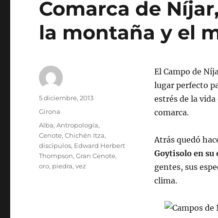
Comarca de Níjar,
la montaña y el m
El Campo de Níj
lugar perfecto pa
Autor
Publicado
5 diciembre, 2013
estrés de la vida
el
Categorías
Girona
comarca.
Etiquetas
Alba
,
Antropología
,
Cenote
,
Chichén Itza
,
Atrás quedó hac
discípulos
,
Edward Herbert
Goytisolo en su
Thompson
,
Gran Cenote
,
oro
,
piedra
,
vez
gentes, sus espe
clima.