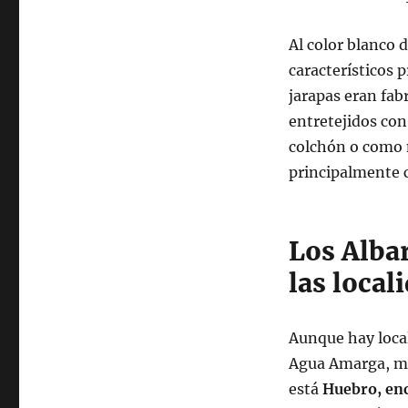
Al color blanco d
característicos 
jarapas eran fabr
entretejidos con
colchón o como m
principalmente 
Los Alba
las local
Aunque hay local
Agua Amarga, me
está
Huebro, enc