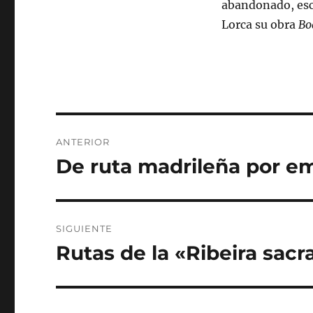
abandonado, esce
Lorca su obra
Bo
Navegación
ANTERIOR
de
De ruta madrileña por em
Entrada
anterior:
entradas
SIGUIENTE
Rutas de la «Ribeira sacr
Entrada
siguiente: