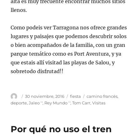
alta es muy frecuente encontrar muchos sitios
llenos.
Como podeis ver Tarragona nos ofrece grandes
lugares y paisajes que podemos descubrir solos
o bien acompañados de la familia, con un gran
parque temático como es Port Aventura, y ya
que estais allí visitad las playas de Salou, y
sobretodo disfrutad!!
Autor
Publicado
Categorías
Etiquetas
30 noviembre, 2016
fiesta
camino francés
,
el
deporte
,
Jaleo ''
,
Rey Mundo ''
,
Tom Carr
,
Visitas
Por qué no uso el tren