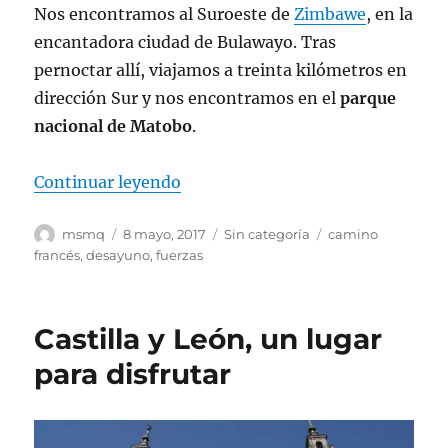
Nos encontramos al Suroeste de
Zimbawe
, en la
encantadora ciudad de Bulawayo. Tras
pernoctar allí, viajamos a treinta kilómetros en
dirección Sur y nos encontramos en el
parque
nacional de Matobo
.
«El Lugar de los Espíritus Benévo
Continuar leyendo
Autor
Publicado
Categorías
Etiquetas
msmq
8 mayo, 2017
Sin categoría
camino
el
francés
,
desayuno
,
fuerzas
Castilla y León, un lugar
para disfrutar