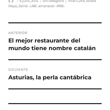
Autor
Publicado
Categorías
Etiquetas
6 julio, 2014
Sin categoría
Pilar Luna
,
Rivera
el
Maya
,
Zamá -LRB- amanecer -RRB-
Navegación
ANTERIOR
de
El mejor restaurante del
Entrada
anterior:
mundo tiene nombre catalán
entradas
SIGUIENTE
Asturias, la perla cantábrica
Entrada
siguiente: