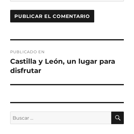
Navegación
PUBLICADO EN
de
Castilla y León, un lugar para
disfrutar
entradas
BU
Buscar
por: