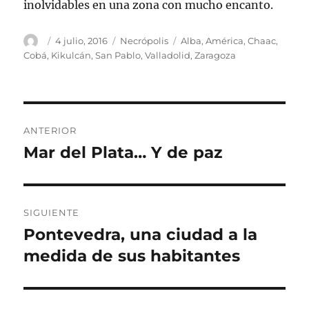
inolvidables en una zona con mucho encanto.
Autor
Publicado
Categorías
Etiquetas
4 julio, 2016
Necrópolis
Alba
,
América
,
Chaac
,
el
Cobá
,
Kikulcán
,
San Pablo
,
Valladolid
,
Zaragoza
Navegación
ANTERIOR
de
Mar del Plata… Y de paz
Entrada
anterior:
entradas
SIGUIENTE
Pontevedra, una ciudad a la
Entrada
siguiente:
medida de sus habitantes