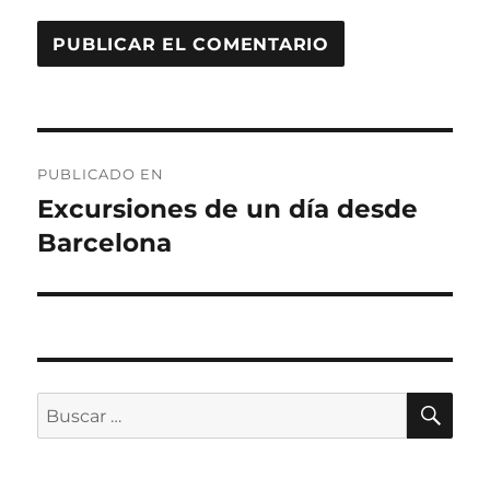
Navegación
PUBLICADO EN
de
Excursiones de un día desde
Barcelona
entradas
BU
Buscar
por: