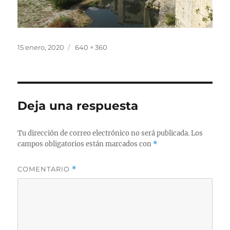
Publicado
Tamaño
15 enero, 2020
640 × 360
el
completo
Deja una respuesta
Tu dirección de correo electrónico no será publicada.
Los
campos obligatorios están marcados con
*
COMENTARIO
*