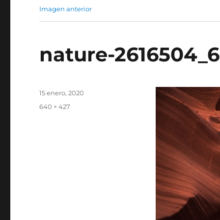
Imagen anterior
nature-2616504_
Publicado
15 enero, 2020
el
Tamaño
640 × 427
completo