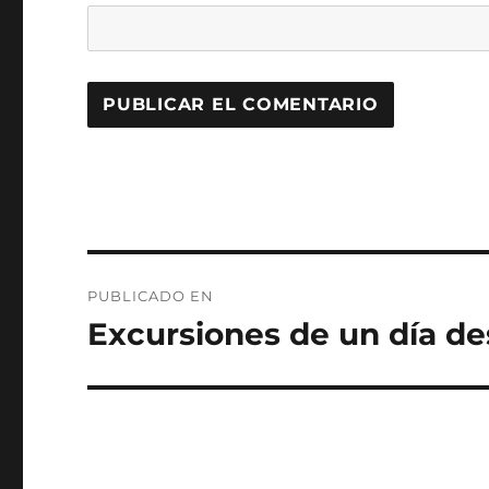
Navegación
PUBLICADO EN
de
Excursiones de un día d
entradas