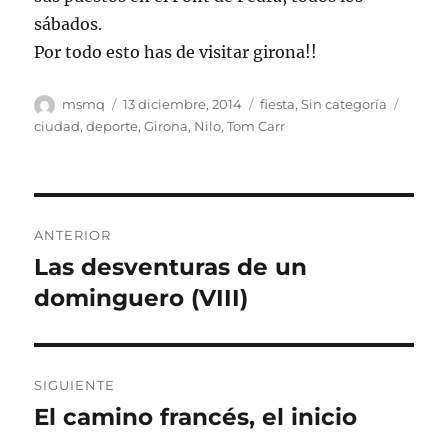
sábados.
Por todo esto has de visitar girona!!
Autor
Publicado
Categorías
Etique
msmq
13 diciembre, 2014
fiesta
,
Sin categoría
el
ciudad
,
deporte
,
Girona
,
Nilo
,
Tom Carr
Navegación
ANTERIOR
de
Las desventuras de un
Entrada
anterior:
dominguero (VIII)
entradas
SIGUIENTE
El camino francés, el inicio
Entrada
siguiente: