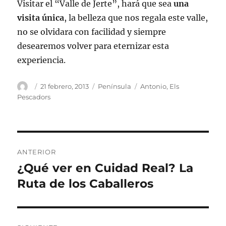
Visitar el “Valle de Jerte”, hará que sea
una
visita única
, la belleza que nos regala este valle,
no se olvidara con facilidad y siempre
desearemos volver para eternizar esta
experiencia.
Autor
Publicado
Categorías
Etiquetas
21 febrero, 2013
Península
Antonio
,
Els
el
Pescadors
Navegación
ANTERIOR
de
¿Qué ver en Cuidad Real? La
Entrada
anterior:
Ruta de los Caballeros
entradas