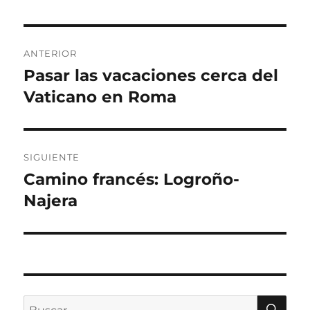
Navegación
ANTERIOR
de
Pasar las vacaciones cerca del
Entrada
anterior:
Vaticano en Roma
entradas
SIGUIENTE
Camino francés: Logroño-
Entrada
siguiente:
Najera
BU
Buscar