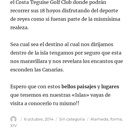
el Costa Teguise Golf Club donde podrán
recorrer sus 18 hoyos disfrutando del deporte
de reyes como si fueran parte de la mismísima
realeza.
Sea cual sea el destino al cual nos dirijamos
dentro de la isla tengamos por seguro que esta
nos maravillara y nos revelara los encantos que
esconden las Canarias.
Espero que con estos
bellos
paisajes
y
lugares
que tenemos en nuestras «Islas» vayas de
visita a conocerlo tu mismo!!
Autor
Publicado
Categorías
Etiquetas
6 octubre, 2014
Sin categoría
Alameda
,
forma
,
el
XIV