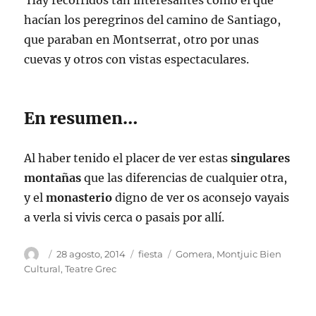
Hay recorridos tan interesantes como el que
hacían los peregrinos del camino de Santiago,
que paraban en Montserrat, otro por unas
cuevas y otros con vistas espectaculares.
En resumen…
Al haber tenido el placer de ver estas
singulares
montañas
que las diferencias de cualquier otra,
y el
monasterio
digno de ver os aconsejo vayais
a verla si vivis cerca o pasais por allí.
Autor
Publicado
Categorías
Etiquetas
28 agosto, 2014
fiesta
Gomera
,
Montjuic Bien
el
Cultural
,
Teatre Grec