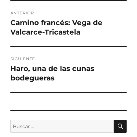
Navegación
ANTERIOR
de
Camino francés: Vega de
Entrada
anterior:
Valcarce-Tricastela
entradas
SIGUIENTE
Haro, una de las cunas
Entrada
siguiente:
bodegueras
BU
Buscar
por: