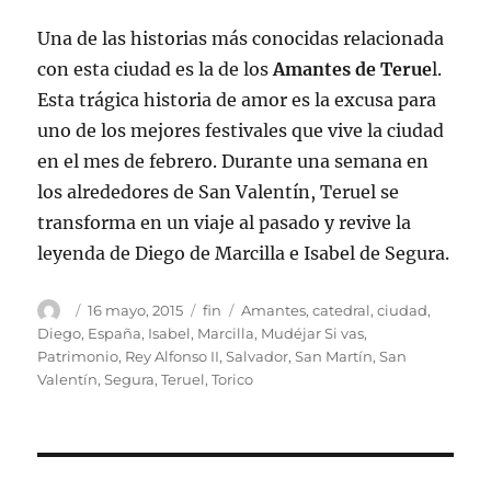
Una de las historias más conocidas relacionada
con esta ciudad es la de los
Amantes de Terue
l.
Esta trágica historia de amor es la excusa para
uno de los mejores festivales que vive la ciudad
en el mes de febrero. Durante una semana en
los alrededores de San Valentín, Teruel se
transforma en un viaje al pasado y revive la
leyenda de Diego de Marcilla e Isabel de Segura.
Autor
Publicado
Categorías
Etiquetas
16 mayo, 2015
fin
Amantes
,
catedral
,
ciudad
,
el
Diego
,
España
,
Isabel
,
Marcilla
,
Mudéjar Si vas
,
Patrimonio
,
Rey Alfonso II
,
Salvador
,
San Martín
,
San
Valentín
,
Segura
,
Teruel
,
Torico
Navegación