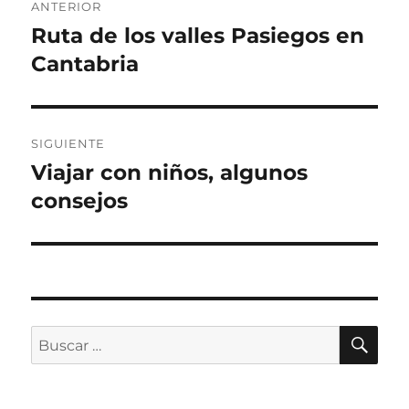
ANTERIOR
de
Ruta de los valles Pasiegos en
Entrada
anterior:
Cantabria
entradas
SIGUIENTE
Viajar con niños, algunos
Entrada
siguiente:
consejos
BU
Buscar
por: