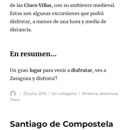
de las
Cinco Villas
, con su ambiente medieval.
Estas son algunas excursiones que podrá
disfrutar, a menos de una hora y media de
distancia.
En resumen…
Un gran
lugar
para venir a
disfrutar
, ves a
Zaragoza y disfruta!!
Autor
Publicado
Categorías
Etiquetas
23 julio, 2015
Sin categoría
América
,
atractivos
,
el
Trenc
Santiago de Compostela