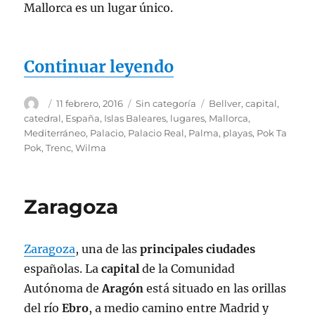
Mallorca es un lugar único.
«Mallorca, el pa
Continuar leyendo
Autor
Publicado
Categorías
Etiquetas
11 febrero, 2016
Sin categoría
Bellver
,
capital
,
el
catedral
,
España
,
Islas Baleares
,
lugares
,
Mallorca
,
Mediterráneo
,
Palacio
,
Palacio Real
,
Palma
,
playas
,
Pok Ta
Pok
,
Trenc
,
Wilma
Zaragoza
Zaragoza
, una de las
principales
ciudades
españolas. La
capital
de la Comunidad
Autónoma de
Aragón
está situado en las orillas
del río
Ebro
, a medio camino entre Madrid y