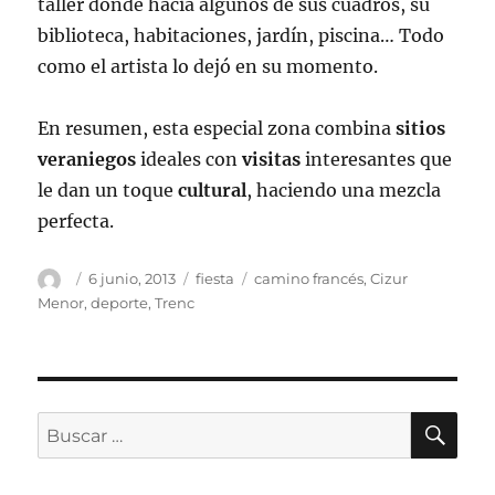
taller donde hacia algunos de sus cuadros, su
biblioteca, habitaciones, jardín, piscina… Todo
como el artista lo dejó en su momento.
En resumen, esta especial zona combina
sitios
veraniegos
ideales con
visitas
interesantes que
le dan un toque
cultural
, haciendo una mezcla
perfecta.
Autor
Publicado
Categorías
Etiquetas
6 junio, 2013
fiesta
camino francés
,
Cizur
el
Menor
,
deporte
,
Trenc
BU
Buscar
por: