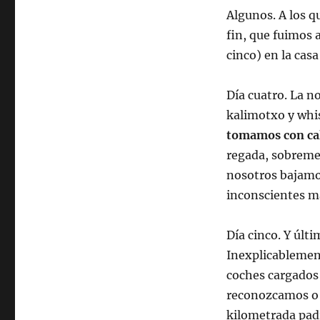
Algunos. A los q
fin, que fuimos 
cinco) en la casa
Día cuatro. La n
kalimotxo y whis
tomamos con ca
regada, sobremes
nosotros bajamos
inconscientes m
Día cinco. Y últi
Inexplicablement
coches cargados
reconozcamos o 
kilometrada padr