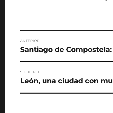
Navegación
ANTERIOR
de
Santiago de Compostela: 
Entrada
anterior:
entradas
SIGUIENTE
León, una ciudad con m
Entrada
siguiente: