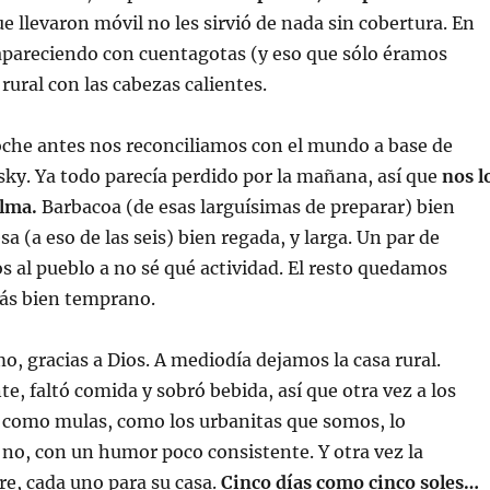
ue llevaron móvil no les sirvió de nada sin cobertura. En
apareciendo con cuentagotas (y eso que sólo éramos
 rural con las cabezas calientes.
oche antes nos reconciliamos con el mundo a base de
ky. Ya todo parecía perdido por la mañana, así que
nos l
lma.
Barbacoa (de esas larguísimas de preparar) bien
a (a eso de las seis) bien regada, y larga. Un par de
 al pueblo a no sé qué actividad. El resto quedamos
ás bien temprano.
mo, gracias a Dios. A mediodía dejamos la casa rural.
e, faltó comida y sobró bebida, así que otra vez a los
 como mulas, como los urbanitas que somos, lo
no, con un humor poco consistente. Y otra vez la
e, cada uno para su casa.
Cinco días como cinco soles…