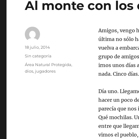
Al monte con los
Amigos, vengo h
última no sólo h
Autor
Publicado
18 julio, 2014
vuelva a embarc
el
Categorías
Sin categoría
grupo de amigos 
Etiquetas
Área Natural Protegida
,
irnos unos días 
dios
,
jugadores
nada. Cinco días.
Día uno. Llegam
hacer un poco d
parecía que nos 
Qué mochilas. Un
entre que llegam
vimos el pueblo,