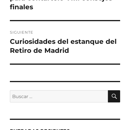
finales
SIGUIENTE
Curiosidades del estanque del
Entrada
siguiente:
Retiro de Madrid
BU
Buscar
por: