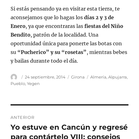
Si estás pensando ya en visitar esta tierra, te
aconsejamos que lo hagas los
días 2 y 3 de
Enero
, ya que encontraras las
fiestas del Niño
Bendito
, patrón de la localidad. Una
oportunidad única para ponerte las botas con
su
“Pucherico” y su “rosetas”
, mientras bebes
y bailas durante todo el día.
Autor
Publicado
Categorías
Etiquetas
24 septiembre, 2014
Girona
Almería
,
Alpujarra
,
el
Pueblo
,
Yegen
Navegación
ANTERIOR
de
Yo estuve en Cancún y regresé
Entrada
anterior:
para contártelo VIII: consejos
entradas