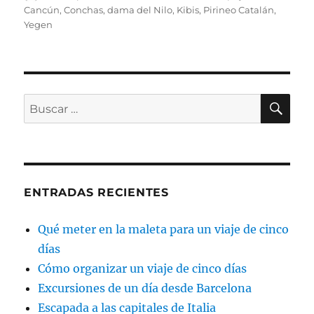
el
Cancún
,
Conchas
,
dama del Nilo
,
Kibis
,
Pirineo Catalán
,
Yegen
BU
Buscar
por:
ENTRADAS RECIENTES
Qué meter en la maleta para un viaje de cinco
días
Cómo organizar un viaje de cinco días
Excursiones de un día desde Barcelona
Escapada a las capitales de Italia