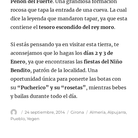
Peñón del Fuerte
. Una grandiosa formación
rocosa que tapa la entrada de una cueva. La cual
dice la leyenda que mandaron tapar, ya que esta
contiene el
tesoro escondido del rey moro
.
Si estás pensando ya en visitar esta tierra, te
aconsejamos que lo hagas los
días 2 y 3 de
Enero
, ya que encontraras las
fiestas del Niño
Bendito
, patrón de la localidad. Una
oportunidad única para ponerte las botas con
su
“Pucherico” y su “rosetas”
, mientras bebes
y bailas durante todo el día.
Autor
Publicado
Categorías
Etiquetas
24 septiembre, 2014
Girona
Almería
,
Alpujarra
,
el
Pueblo
,
Yegen