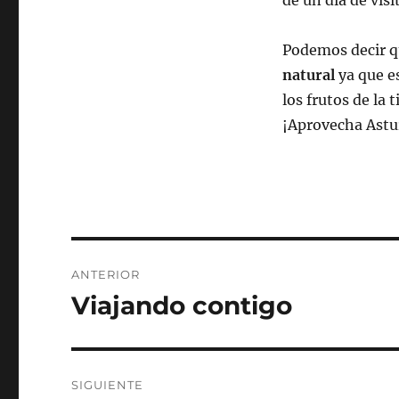
de un día de vis
Podemos decir qu
natural
ya que e
los frutos de la 
¡Aprovecha Astu
Navegación
ANTERIOR
de
Viajando contigo
Entrada
anterior:
entradas
SIGUIENTE