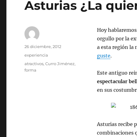
Asturias ¿La quier
Hoy hablaremos 
orgullo por la e
Autor
Publicado
26 diciembre, 2012
a esta región la
el
Categorías
experiencia
guste
.
Etiquetas
atractivos
,
Curro Jiménez
,
forma
Este antiguo re
espectacular bel
en sus costumbre
Asturias recibe
combinaciones qu