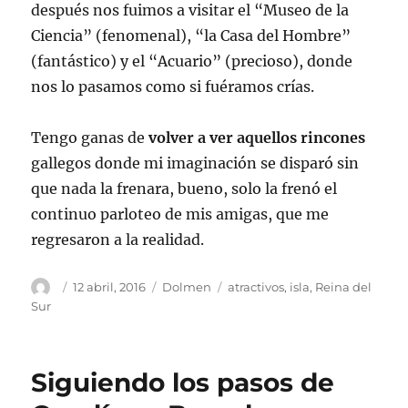
después nos fuimos a visitar el “Museo de la
Ciencia” (fenomenal), “la Casa del Hombre”
(fantástico) y el “Acuario” (precioso), donde
nos lo pasamos como si fuéramos crías.
Tengo ganas de
volver a ver aquellos rincones
gallegos donde mi imaginación se disparó sin
que nada la frenara, bueno, solo la frenó el
continuo parloteo de mis amigas, que me
regresaron a la realidad.
Autor
Publicado
Categorías
Etiquetas
12 abril, 2016
Dolmen
atractivos
,
isla
,
Reina del
el
Sur
Siguiendo los pasos de