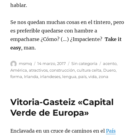
hablar.
Se nos quedan muchas cosas en el tintero, pero
es preferible quedarse con hambre a
empacharse ¿Cómo? (…) ¿Impaciente?
Take it
easy
, man.
Autor
Publicado
Categorías
Etiquetas
msmq
14 marzo, 2017
Sin categoría
acento
,
el
América
,
atractivos
,
construcción
,
cultura celta
,
Duero
,
forma
,
Irlanda
,
irlandeses
,
lengua
,
país
,
vida
,
zona
Vitoria-Gasteiz «Capital
Verde de Europa»
Enclavada en un cruce de caminos en el
País