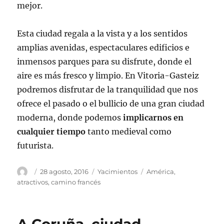
mejor.
Esta ciudad regala a la vista y a los sentidos
amplias avenidas, espectaculares edificios e
inmensos parques para su disfrute, donde el
aire es más fresco y limpio. En Vitoria-Gasteiz
podremos disfrutar de la tranquilidad que nos
ofrece el pasado o el bullicio de una gran ciudad
moderna, donde podemos
implicarnos en
cualquier tiempo
tanto medieval como
futurista.
Autor
Publicado
Categorías
Etiquetas
28 agosto, 2016
Yacimientos
América
,
el
atractivos
,
camino francés
A Coruña, ciudad