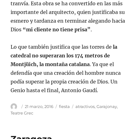
tranvía. Esta obra se ha convertido en las más
importante del arquitecto, quien justificaba su
esmero y tardanza en terminar alegando hacia
Dios
“mi cliente no tiene prisa”
.
Lo que también justifica que las torres de
la
catedral no superaran los 174 metros de
Montjüich, la montaña catalana
. Ya que el
defendía que una creación del hombre nunca
podía superar la propia creación de Dios. Un
Genio hasta el final, Antonio Gaudí.
Autor
Publicado
Categorías
Etiquetas
21 marzo, 2016
fiesta
atractivos
,
Garajonay
,
el
Teatre Grec