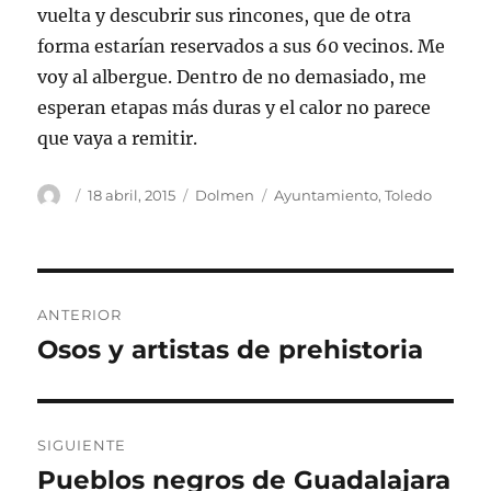
vuelta y descubrir sus rincones, que de otra
forma estarían reservados a sus 60 vecinos. Me
voy al albergue. Dentro de no demasiado, me
esperan etapas más duras y el calor no parece
que vaya a remitir.
Autor
Publicado
Categorías
Etiquetas
18 abril, 2015
Dolmen
Ayuntamiento
,
Toledo
el
Navegación
ANTERIOR
de
Osos y artistas de prehistoria
Entrada
anterior:
entradas
SIGUIENTE
Pueblos negros de Guadalajara
Entrada