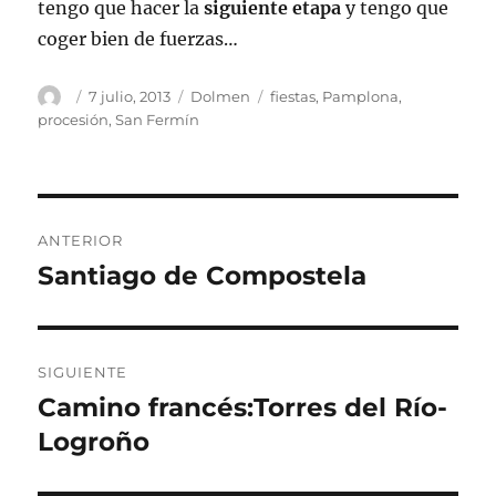
tengo que hacer la
siguiente etapa
y tengo que
coger bien de fuerzas…
Autor
Publicado
Categorías
Etiquetas
7 julio, 2013
Dolmen
fiestas
,
Pamplona
,
el
procesión
,
San Fermín
Navegación
ANTERIOR
de
Santiago de Compostela
Entrada
anterior:
entradas
SIGUIENTE
Camino francés:Torres del Río-
Entrada
siguiente:
Logroño