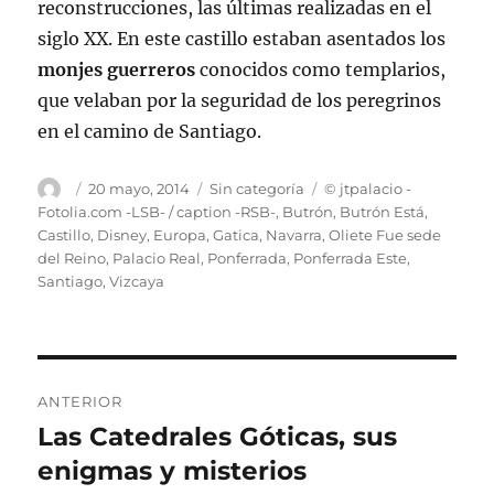
reconstrucciones, las últimas realizadas en el
siglo XX. En este castillo estaban asentados los
monjes guerreros
conocidos como templarios,
que velaban por la seguridad de los peregrinos
en el camino de Santiago.
Autor
Publicado
Categorías
Etiquetas
20 mayo, 2014
Sin categoría
© jtpalacio -
el
Fotolia.com -LSB- / caption -RSB-
,
Butrón
,
Butrón Está
,
Castillo
,
Disney
,
Europa
,
Gatica
,
Navarra
,
Oliete Fue sede
del Reino
,
Palacio Real
,
Ponferrada
,
Ponferrada Este
,
Santiago
,
Vizcaya
Navegación
ANTERIOR
de
Las Catedrales Góticas, sus
Entrada
anterior:
enigmas y misterios
entradas