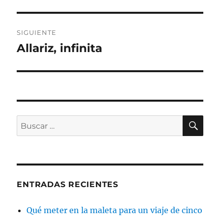
SIGUIENTE
Allariz, infinita
Entrada
siguiente:
BU
Buscar
por:
ENTRADAS RECIENTES
Qué meter en la maleta para un viaje de cinco