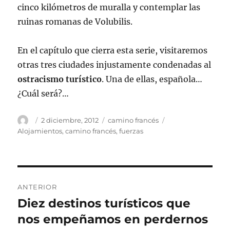
cinco kilómetros de muralla y contemplar las
ruinas romanas de Volubilis.
En el capítulo que cierra esta serie, visitaremos
otras tres ciudades injustamente condenadas al
ostracismo turístico
. Una de ellas, española…
¿Cuál será?…
Autor
Publicado
Categorías
Etiquetas
2 diciembre, 2012
camino francés
el
Alojamientos
,
camino francés
,
fuerzas
Navegación
ANTERIOR
de
Diez destinos turísticos que
Entrada
anterior:
nos empeñamos en perdernos
entradas