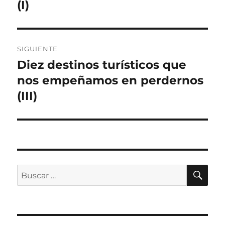
(I)
SIGUIENTE
Diez destinos turísticos que
Entrada
siguiente:
nos empeñamos en perdernos
(III)
BU
Buscar
por: