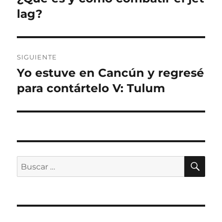
anterior:
lag?
entradas
SIGUIENTE
Yo estuve en Cancún y regresé
Entrada
siguiente:
para contártelo V: Tulum
BU
Buscar
por: