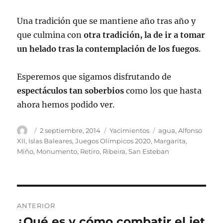
Una tradición que se mantiene año tras año y
que culmina con
otra tradición, la de ir a tomar
un helado tras la contemplación de los fuegos
.
Esperemos que sigamos disfrutando de
espectáculos tan soberbios
como los que hasta
ahora hemos podido ver.
Autor
Publicado
Categorías
Etiquetas
2 septiembre, 2014
Yacimientos
agua
,
Alfonso
el
XII
,
Islas Baleares
,
Juegos Olímpicos 2020
,
Margarita
,
Miño
,
Monumento
,
Retiro
,
Ribeira
,
San Esteban
Navegación
ANTERIOR
de
¿Qué es y cómo combatir el jet
Entrada