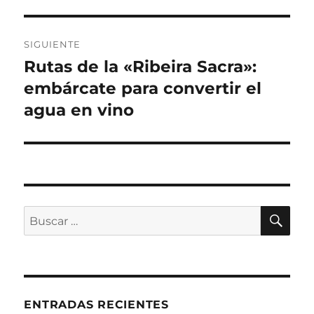
anterior:
entradas
SIGUIENTE
Rutas de la «Ribeira Sacra»:
Entrada
siguiente:
embárcate para convertir el
agua en vino
BU
Buscar
por:
ENTRADAS RECIENTES