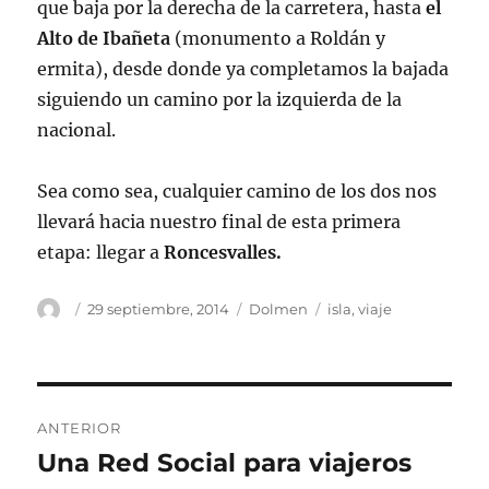
que baja por la derecha de la carretera, hasta
el
Alto de Ibañeta
(monumento a Roldán y
ermita), desde donde ya completamos la bajada
siguiendo un camino por la izquierda de la
nacional.
Sea como sea, cualquier camino de los dos nos
llevará hacia nuestro final de esta primera
etapa: llegar a
Roncesvalles.
Autor
Publicado
Categorías
Etiquetas
29 septiembre, 2014
Dolmen
isla
,
viaje
el
Navegación
ANTERIOR
de
Una Red Social para viajeros
Entrada