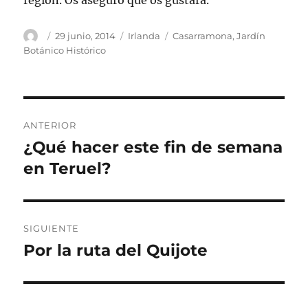
región. Os aseguro que os gustara.
Autor
Publicado
Categorías
Etiquetas
29 junio, 2014
Irlanda
Casarramona
,
Jardín
el
Botánico Histórico
Navegación
ANTERIOR
de
¿Qué hacer este fin de semana
Entrada
anterior:
en Teruel?
entradas
SIGUIENTE
Por la ruta del Quijote
Entrada
siguiente: