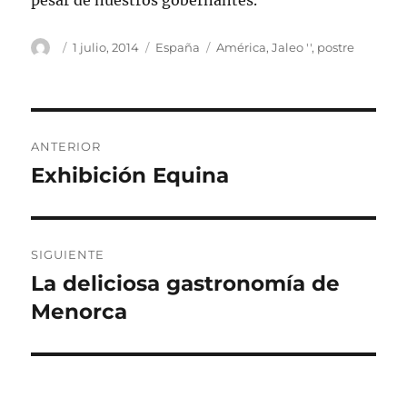
pesar de nuestros gobernantes.
Autor
Publicado
Categorías
Etiquetas
1 julio, 2014
España
América
,
Jaleo ''
,
postre
el
Navegación
ANTERIOR
de
Exhibición Equina
Entrada
anterior:
entradas
SIGUIENTE
La deliciosa gastronomía de
Entrada
siguiente:
Menorca