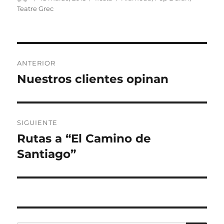
el
Teatre Grec
Navegación
ANTERIOR
de
Nuestros clientes opinan
Entrada
anterior:
entradas
SIGUIENTE
Rutas a “El Camino de
Entrada
siguiente:
Santiago”