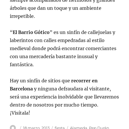
siempre acompañados de hermosos y grandes
árboles que dan un toque y un ambiente
irrepetible.
“
El Barrio Gótico
” es un sinfín de callejuelas y
laberintos con calles empedradas al estilo
medieval donde podrá encontrar comerciantes
con una mercadería bastante inusual y
fantástica.
Hay un sinfín de sitios que
recorrer en
Barcelona
y ninguna defraudara al visitante,
será una experiencia inolvidable que llevaremos
dentro de nosotros por mucho tiempo.
¡Visítala!
Autor
Publicado
Categorías
Etiquetas
18 marzo, 2013
fiesta
Alameda
,
Pep Durán
,