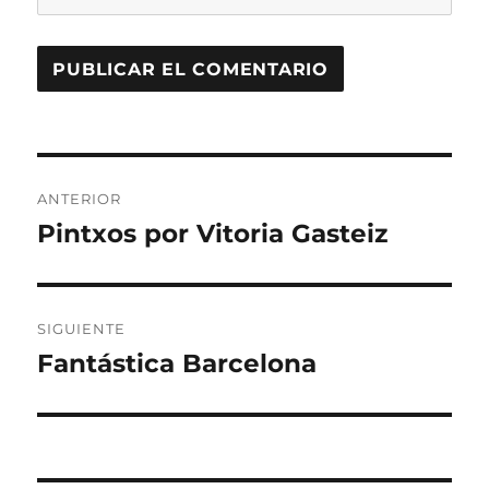
Navegación
ANTERIOR
de
Pintxos por Vitoria Gasteiz
Entrada
anterior:
entradas
SIGUIENTE
Fantástica Barcelona
Entrada
siguiente: