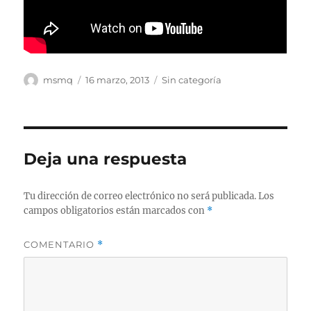
Autor
Publicado
Categorías
msmq
16 marzo, 2013
Sin categoría
el
Deja una respuesta
Tu dirección de correo electrónico no será publicada.
Los
campos obligatorios están marcados con
*
COMENTARIO
*