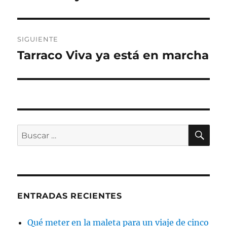
anterior:
entradas
SIGUIENTE
Tarraco Viva ya está en marcha
Entrada
siguiente:
BU
Buscar
por:
ENTRADAS RECIENTES
Qué meter en la maleta para un viaje de cinco