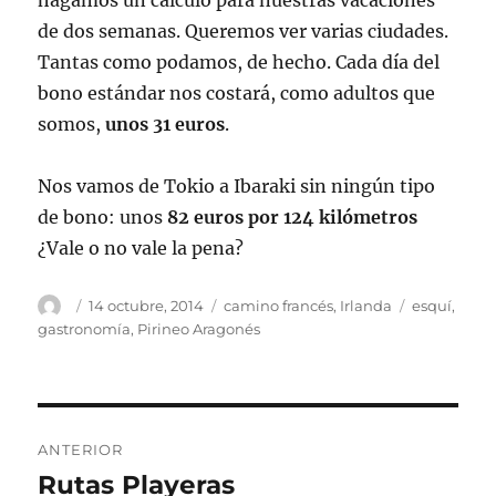
hagamos un cálculo para nuestras vacaciones
de dos semanas. Queremos ver varias ciudades.
Tantas como podamos, de hecho. Cada día del
bono estándar nos costará, como adultos que
somos,
unos 31 euros
.
Nos vamos de Tokio a Ibaraki sin ningún tipo
de bono: unos
82 euros por 124 kilómetros
¿Vale o no vale la pena?
Autor
Publicado
Categorías
Etiquetas
14 octubre, 2014
camino francés
,
Irlanda
esquí
,
el
gastronomía
,
Pirineo Aragonés
Navegación
ANTERIOR
de
Rutas Playeras
Entrada