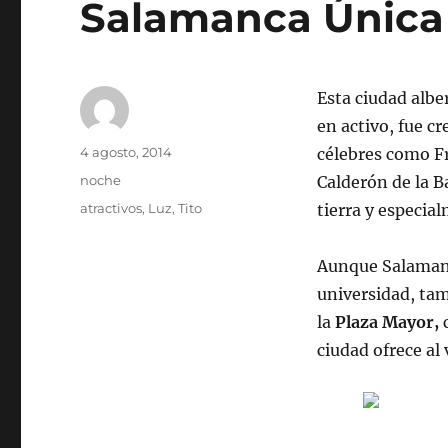
Salamanca Única
Esta ciudad albe
en activo, fue c
Autor
Publicado
4 agosto, 2014
célebres como F
el
Categorías
noche
Calderón de la B
Etiquetas
atractivos
,
Luz
,
Tito
tierra y especia
Aunque Salamanc
universidad, tam
la
Plaza Mayor,
c
ciudad ofrece al