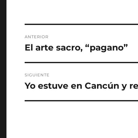
Navegación
ANTERIOR
de
El arte sacro, “pagano”
Entrada
anterior:
entradas
SIGUIENTE
Yo estuve en Cancún y reg
Entrada
siguiente: