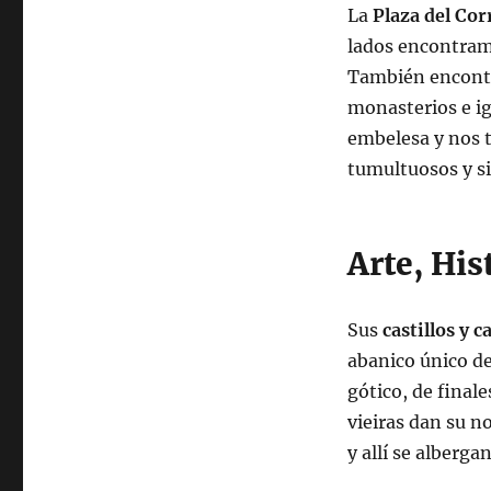
La
Plaza del Corr
lados encontramo
También encontr
monasterios e ig
embelesa y nos 
tumultuosos y s
Arte, His
Sus
castillos y c
abanico único de 
gótico, de final
vieiras dan su n
y allí se alberga