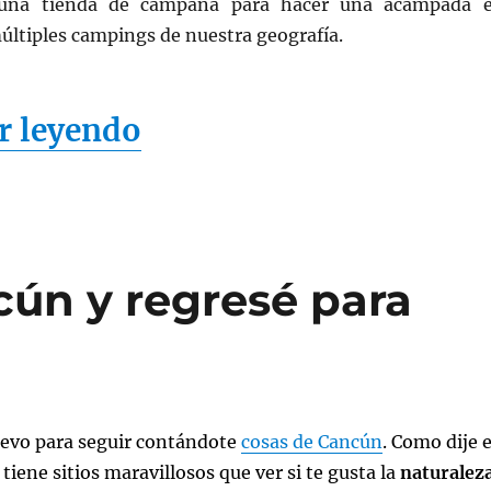
 una tienda de campaña para hacer una acampada 
últiples campings de nuestra geografía.
«Escapadas low cost: 
r leyendo
cún y regresé para
uevo para seguir contándote
cosas de Cancún
. Como dije e
tiene sitios maravillosos que ver si te gusta la
naturalez