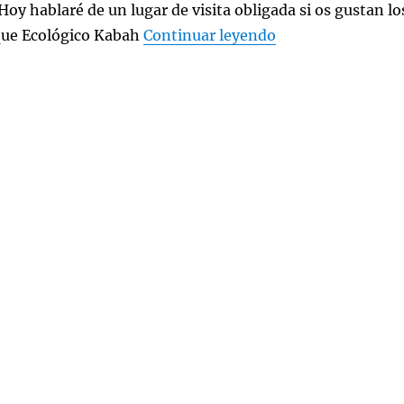
Hoy hablaré de un lugar de visita obligada si os gustan lo
«Yo estuve en Can
que Ecológico Kabah
Continuar leyendo