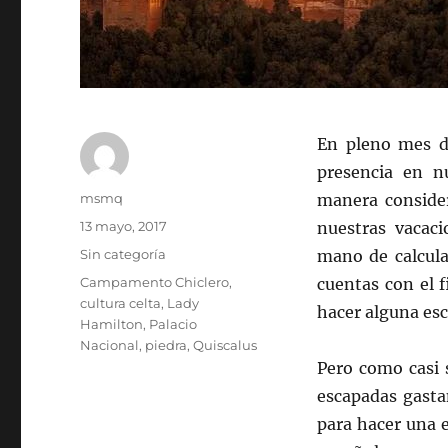
En pleno mes d
presencia en n
Autor
msmq
manera conside
Publicado
13 mayo, 2017
nuestras vacac
el
Categorías
Sin categoría
mano de calcula
Etiquetas
Campamento Chiclero
,
cuentas con el 
cultura celta
,
Lady
hacer alguna es
Hamilton
,
Palacio
Nacional
,
piedra
,
Quiscalus
Pero como casi 
escapadas gasta
para hacer una e