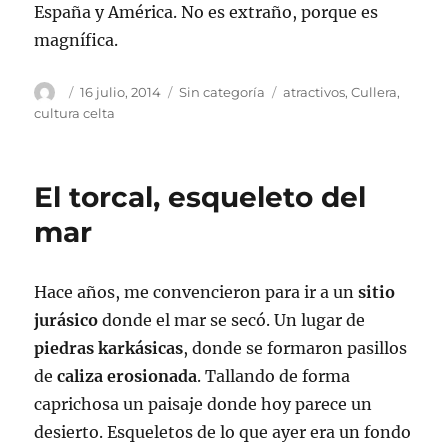
España y América. No es extraño, porque es
magnífica.
Autor
Publicado
Categorías
Etiquetas
16 julio, 2014
Sin categoría
atractivos
,
Cullera
,
el
cultura celta
El torcal, esqueleto del
mar
Hace años, me convencieron para ir a un
sitio
jurásico
donde el mar se secó. Un lugar de
piedras karkásicas
, donde se formaron pasillos
de
caliza erosionada
. Tallando de forma
caprichosa un paisaje donde hoy parece un
desierto. Esqueletos de lo que ayer era un fondo