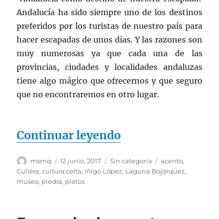
Andalucía ha sido siempre uno de los destinos
preferidos por los turistas de nuestro país para
hacer escapadas de unos días. Y las razones son
muy numerosas ya que cada una de las
provincias, ciudades y localidades andaluzas
tiene algo mágico que ofrecernos y que seguro
que no encontraremos en otro lugar.
«Escapadas por 
Continuar leyendo
Autor
Publicado
Categorías
Etiquetas
msmq
12 junio, 2017
Sin categoría
acento
,
el
Cullera
,
cultura celta
,
Iñigo López
,
Laguna Bojórquez
,
museo
,
piedra
,
platos