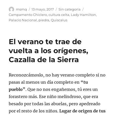
Autor
Publicado
Categorías
Etiquetas
msmq
13 mayo, 2017
Sin categoría
el
Campamento Chiclero
,
cultura celta
,
Lady Hamilton
,
Palacio Nacional
,
piedra
,
Quiscalus
El verano te trae de
vuelta a los orígenes,
Cazalla de la Sierra
Reconozcámoslo, no hay verano completo si no
pasas al menos un día completo en
“tu
pueblo”
. Que no nos engañemos, tú eres un
forastero más. Ese niño melindroso, que era
besado por todas las abuelas, pero apedreado
por el resto de los niños.
Lugar de origen de tus