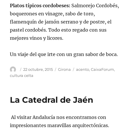
Platos típicos cordobeses:
Salmorejo Cordobés,
boquerones en vinagre, rabo de toro,
flamenquín de jamón serrano y de postre, el
pastel cordobés. Todo esto regado con sus
mejores vinos y licores.
Un viaje del que irte con un gran sabor de boca.
Autor
Publicado
Categorías
Etiquetas
22 octubre, 2015
Girona
acento
,
CaixaForum
,
el
cultura celta
La Catedral de Jaén
Al visitar Andalucía nos encontramos con
impresionantes maravillas arquitectónicas.