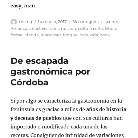
easy
, man.
Autor
Publicado
Categorías
Etiquetas
msmq
14 marzo, 2017
Sin categoría
acento
,
el
América
,
atractivos
,
construcción
,
cultura celta
,
Duero
,
forma
,
Irlanda
,
irlandeses
,
lengua
,
país
,
vida
,
zona
De escapada
gastronómica por
Córdoba
Si por algo se caracteriza la gastronomía en la
Península es gracias a miles de
años de historia
y decenas de pueblos
que con sus culturas han
importado o modificado cada una de las
recetas. Consiguiendo infinidad de variaciones