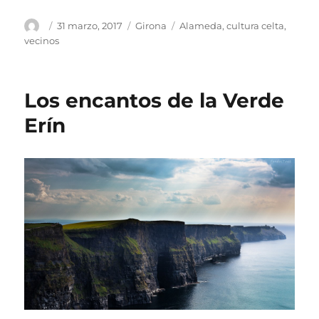
Autor
Publicado
Categorías
Etiquetas
31 marzo, 2017
Girona
Alameda
,
cultura celta
,
el
vecinos
Los encantos de la Verde
Erín