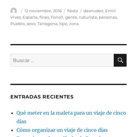
Autor
Publicado
Categorías
Etiquetas
12 noviembre, 2016
fiesta
desnudez
,
Emili
el
Vives
,
España
,
fines
,
Fonoll
,
gente
,
naturista
,
personas
,
Pueblo
,
sexo
,
Tarragona
,
tipo
,
zona
BU
Buscar
por:
ENTRADAS RECIENTES
Qué meter en la maleta para un viaje de cinco
días
Cómo organizar un viaje de cinco días