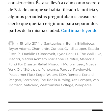
construcción. Ésta se llevó a cabo como secreto
de Estado aunque se había filtrado la noticia y
algunos periodistas preguntaban si acaso era
cierto que querían erigir uno para separar dos
«Los r
partes de la misma ciudad.
Continuar leyendo
Autor
Publicado
Categorías
Etiquetas
15 julio, 2014
Santuarios
Berlín
,
Biblioteca
,
el
Bryan Adams
,
Chamartín
,
Curiosa
,
Cyndi Lauper
,
Estado
,
Fiscalía
,
Franklin D.Roosevelt
,
Hyde Park
,
LP The Wall Live
,
Madrid
,
Madrid Romero
,
Marianne Faithfull
,
Memorial
Fund For Disaster Relief
,
Missouri
,
Muro
,
museo
,
Nueva
York
,
Olaf Stölt
,
país
,
Panorama
,
Parque
,
Pawlowski
,
Potsdamer Platz Roger Waters
,
RDA
,
Romero
,
Ronald
Reagan
,
Scorpions
,
The Tide is Turning
,
Ute Lemper
,
Van
Morrison
,
Vaticano
,
Westminster College
,
Wikipedia