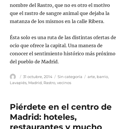
nombre del Rastro, que no es otro el motivo
que el rastro de sangre animal que dejaba la
matanza de los mismos en la calle Ribera.
Ésta solo es una ruta de las distintas ofertas de
ocio que ofrece la capital. Una manera de
conocer el sentimiento histórico más próximo
del pueblo de Madrid.
Autor
Publicado
Categorías
Etiquetas
31 octubre, 2014
Sin categoría
arte
,
barrio
,
el
Lavapiés
,
Madrid
,
Rastro
,
vecinos
Piérdete en el centro de
Madrid: hoteles,
restaurantes y mucho