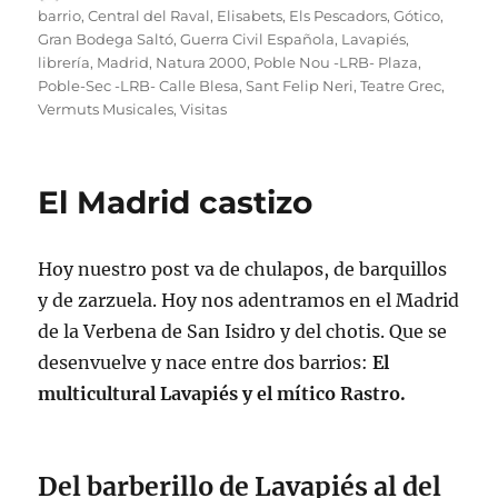
el
barrio
,
Central del Raval
,
Elisabets
,
Els Pescadors
,
Gótico
,
Gran Bodega Saltó
,
Guerra Civil Española
,
Lavapiés
,
librería
,
Madrid
,
Natura 2000
,
Poble Nou -LRB- Plaza
,
Poble-Sec -LRB- Calle Blesa
,
Sant Felip Neri
,
Teatre Grec
,
Vermuts Musicales
,
Visitas
El Madrid castizo
Hoy nuestro post va de chulapos, de barquillos
y de zarzuela. Hoy nos adentramos en el Madrid
de la Verbena de San Isidro y del chotis. Que se
desenvuelve y nace entre dos barrios:
El
multicultural Lavapiés y el mítico Rastro.
Del barberillo de Lavapiés al del