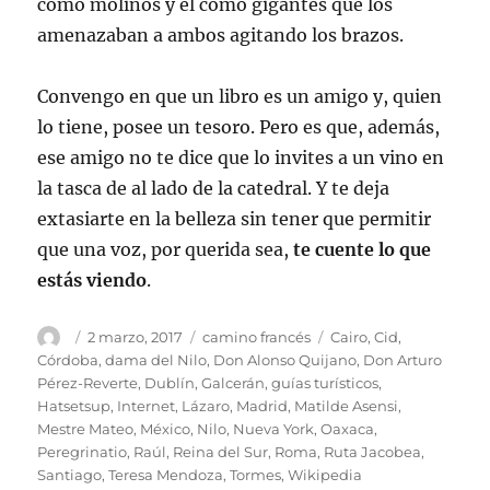
como molinos y él como gigantes que los
amenazaban a ambos agitando los brazos.
Convengo en que un libro es un amigo y, quien
lo tiene, posee un tesoro. Pero es que, además,
ese amigo no te dice que lo invites a un vino en
la tasca de al lado de la catedral. Y te deja
extasiarte en la belleza sin tener que permitir
que una voz, por querida sea,
te cuente lo que
estás viendo
.
Autor
Publicado
Categorías
Etiquetas
2 marzo, 2017
camino francés
Cairo
,
Cid
,
el
Córdoba
,
dama del Nilo
,
Don Alonso Quijano
,
Don Arturo
Pérez-Reverte
,
Dublín
,
Galcerán
,
guías turísticos
,
Hatsetsup
,
Internet
,
Lázaro
,
Madrid
,
Matilde Asensi
,
Mestre Mateo
,
México
,
Nilo
,
Nueva York
,
Oaxaca
,
Peregrinatio
,
Raúl
,
Reina del Sur
,
Roma
,
Ruta Jacobea
,
Santiago
,
Teresa Mendoza
,
Tormes
,
Wikipedia