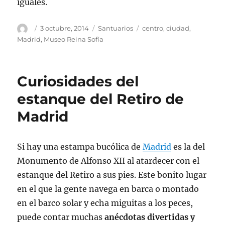
iguales.
Autor
Publicado
Categorías
Etiquetas
3 octubre, 2014
Santuarios
centro
,
ciudad
,
el
Madrid
,
Museo Reina Sofía
Curiosidades del
estanque del Retiro de
Madrid
Si hay una estampa bucólica de
Madrid
es la del
Monumento de Alfonso XII al atardecer con el
estanque del Retiro a sus pies. Este bonito lugar
en el que la gente navega en barca o montado
en el barco solar y echa miguitas a los peces,
puede contar muchas
anécdotas divertidas y