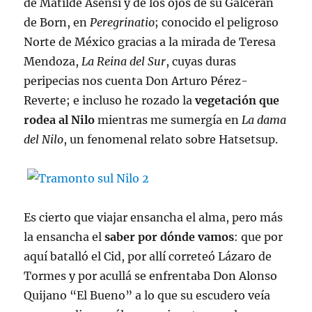
de Matilde Asensi y de los ojos de su Galcerán
de Born, en
Peregrinatio
; conocido el peligroso
Norte de México gracias a la mirada de Teresa
Mendoza,
La Reina del Sur
, cuyas duras
peripecias nos cuenta Don Arturo Pérez-
Reverte; e incluso he rozado la
vegetación que
rodea al Nilo
mientras me sumergía en
La dama
del Nilo
, un fenomenal relato sobre Hatsetsup.
Es cierto que viajar ensancha el alma, pero más
la ensancha el
saber por dónde vamos
: que por
aquí batalló el Cid, por allí correteó Lázaro de
Tormes y por acullá se enfrentaba Don Alonso
Quijano “El Bueno” a lo que su escudero veía