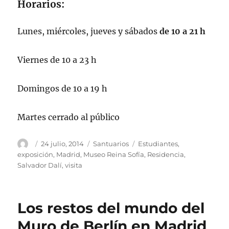
Horarios:
Lunes, miércoles, jueves y sábados
de 10 a 21 h
Viernes de 10 a 23 h
Domingos de 10 a 19 h
Martes cerrado al público
Autor
Publicado
Categorías
Etiquetas
24 julio, 2014
Santuarios
Estudiantes
,
el
exposición
,
Madrid
,
Museo Reina Sofía
,
Residencia
,
Salvador Dalí
,
visita
Los restos del mundo del
Muro de Berlín en Madrid