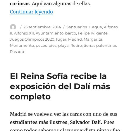
curiosas
. Aquí van algunas de ellas.
«Curiosidades del estanque del R
Continuar leyendo
Autor
Publicado
Categorías
Etiquetas
25 septiembre, 2014
Santuarios
agua
,
Alfonso
el
II
,
Alfonso XII
,
Ayuntamiento
,
barco
,
Felipe IV
,
gente
,
Juegos Olímpicos 2020
,
lugar
,
Madrid
,
Margarita
,
Monumento
,
peces
,
pies
,
playa
,
Retiro
,
tierras palentinas
Pasado
El Reina Sofía recibe la
exposición del Dalí más
completo
Madrid se vuelve a ver las caras con uno de sus
estudiantes más ilustres
,
Salvador Dalí.
Pues
como todos sabemos el vanguardista pintor fue