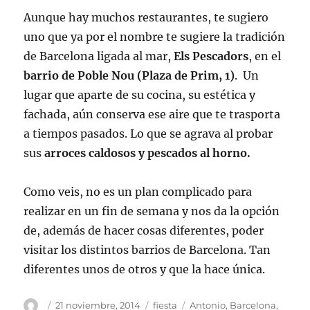
Aunque hay muchos restaurantes, te sugiero
uno que ya por el nombre te sugiere la tradición
de Barcelona ligada al mar,
Els Pescadors
, en el
barrio de Poble Nou (Plaza de Prim, 1)
. Un
lugar que aparte de su cocina, su estética y
fachada, aún conserva ese aire que te trasporta
a tiempos pasados. Lo que se agrava al probar
sus
arroces caldosos y pescados al horno.
Como veis, no es un plan complicado para
realizar en un fin de semana y nos da la opción
de, además de hacer cosas diferentes, poder
visitar los distintos barrios de Barcelona. Tan
diferentes unos de otros y que la hace única.
Autor
Publicado
Categorías
Etiquetas
21 noviembre, 2014
fiesta
Antonio
,
Barcelona
,