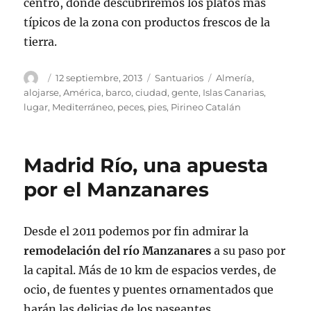
centro, donde descubriremos los platos más
típicos de la zona con productos frescos de la
tierra.
Autor
Publicado
Categorías
Etiquetas
12 septiembre, 2013
Santuarios
Almería
,
el
alojarse
,
América
,
barco
,
ciudad
,
gente
,
Islas Canarias
,
lugar
,
Mediterráneo
,
peces
,
pies
,
Pirineo Catalán
Madrid Río, una apuesta
por el Manzanares
Desde el 2011 podemos por fin admirar la
remodelación del río Manzanares
a su paso por
la capital. Más de 10 km de espacios verdes, de
ocio, de fuentes y puentes ornamentados que
harán las delicias de los paseantes.