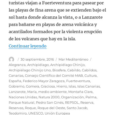
turistas viajan a Fuerteventura para pasear por
las playas de fina arena que se extienden bajo el
sol hasta donde alcanza la vista, o a Lanzarote
para bañarse en playas de arena volcánica y
acantilados formados por la violenta erupción
de los volcanes que hay en la isla.
«Reservas naturales canarias en 
Continuar leyendo
Autor
Publicado
Categorías
Etiquetas
30 septiembre, 2016
Mar Mediterráneo
el
Alegranza
,
Archipiélago
,
Archipiélago Chinijo
,
Archipiélago Chinijo Uno
,
Biosfera
,
Cabildo
,
Cabildos
,
Canarias
,
Consejo Científico del Comité MAB
,
Cultura
,
España
,
Federico Mayor Zaragoza
,
Fuerteventura
,
Gobierno
,
Gomera
,
Graciosa
,
Hierro
,
Islas
,
Islas Canarias
,
Lanzarote
,
María
,
medio ambiente
,
Montaña Clara
,
Naciones Unidas
,
Natura 2000
,
Organización
,
Palma
,
Parque Natural
,
Pedro San Ginés
,
REPSOL
,
Reserva
,
Reservas
,
Roque
,
Roque del Oeste
,
Santo Jacob
,
Teodomiro
,
UNESCO
,
Unión Europea