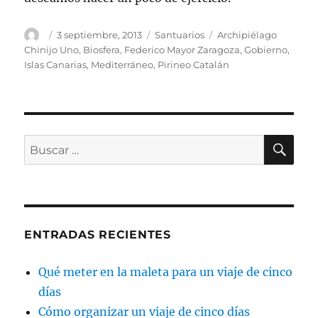
Autor
Publicado
Categorías
Etiquetas
3 septiembre, 2013
Santuarios
Archipiélago
el
Chinijo Uno
,
Biosfera
,
Federico Mayor Zaragoza
,
Gobierno
,
Islas Canarias
,
Mediterráneo
,
Pirineo Catalán
BU
Buscar
por:
ENTRADAS RECIENTES
Qué meter en la maleta para un viaje de cinco
días
Cómo organizar un viaje de cinco días