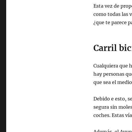
Esta vez de pro
como todas las 
¿que te parece p
Carril bic
Cualquiera que h
hay personas q
que sea el medi
Debido e esto, s
segura sin moles
coches. Estas ví
Además, el Ayunt