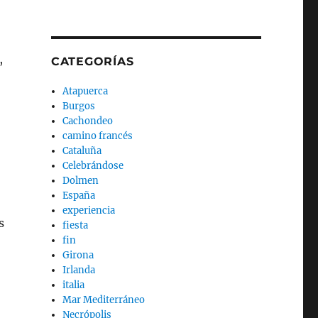
,
CATEGORÍAS
o
Atapuerca
Burgos
Cachondeo
camino francés
Cataluña
Celebrándose
Dolmen
España
experiencia
s
fiesta
fin
Girona
Irlanda
italia
Mar Mediterráneo
Necrópolis