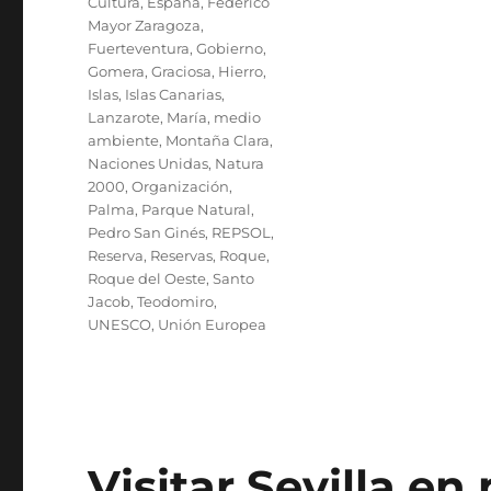
Cultura
,
España
,
Federico
Mayor Zaragoza
,
Fuerteventura
,
Gobierno
,
Gomera
,
Graciosa
,
Hierro
,
Islas
,
Islas Canarias
,
Lanzarote
,
María
,
medio
ambiente
,
Montaña Clara
,
Naciones Unidas
,
Natura
2000
,
Organización
,
Palma
,
Parque Natural
,
Pedro San Ginés
,
REPSOL
,
Reserva
,
Reservas
,
Roque
,
Roque del Oeste
,
Santo
Jacob
,
Teodomiro
,
UNESCO
,
Unión Europea
Visitar Sevilla en