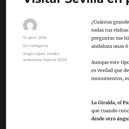
¿Cuántas grandes
todas tus visitas
Autor
Publicado
10 abril, 2016
preguntas me h
el
Categorías
Sin categoría
andaluza unas 6 
Etiquetas
Iñigo López
,
medio
ambiente
,
Natura 2000
Aunque este tipo
es verdad que de 
monumentos, edif
La Giralda, el P
que cuando conoc
desde otro ángul