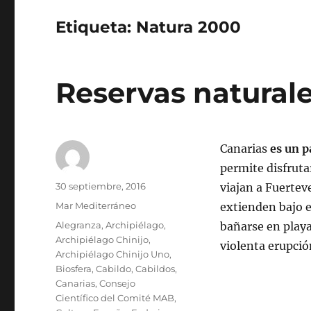
Etiqueta:
Natura 2000
Reservas naturale
Canarias
es un p
permite disfruta
Autor
Publicado
30 septiembre, 2016
viajan a Fuertev
el
Categorías
Mar Mediterráneo
extienden bajo e
Etiquetas
Alegranza
,
Archipiélago
,
bañarse en playa
Archipiélago Chinijo
,
violenta erupció
Archipiélago Chinijo Uno
,
Biosfera
,
Cabildo
,
Cabildos
,
Canarias
,
Consejo
Científico del Comité MAB
,