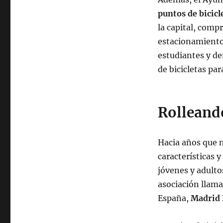
puntos de bicicl
la capital, comp
estacionamiento 
estudiantes y de
de bicicletas pa
Rolleando
Hacia años que n
características 
jóvenes y adult
asociación llam
España,
Madrid 