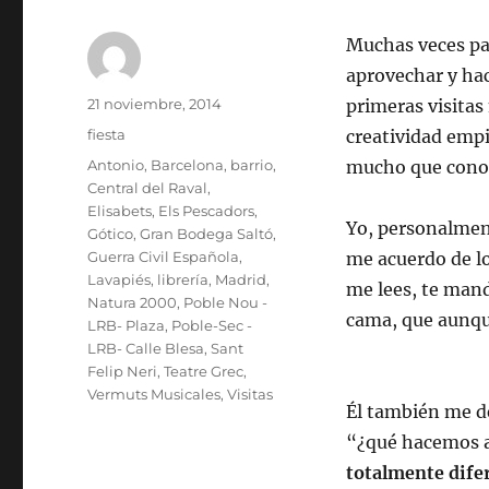
Muchas veces pa
aprovechar y hac
Autor
Publicado
21 noviembre, 2014
primeras visitas
el
Categorías
fiesta
creatividad empi
Etiquetas
Antonio
,
Barcelona
,
barrio
,
mucho que conozc
Central del Raval
,
Elisabets
,
Els Pescadors
,
Yo, personalmen
Gótico
,
Gran Bodega Saltó
,
Guerra Civil Española
,
me acuerdo de l
Lavapiés
,
librería
,
Madrid
,
me lees, te mand
Natura 2000
,
Poble Nou -
cama, que aunque
LRB- Plaza
,
Poble-Sec -
LRB- Calle Blesa
,
Sant
Felip Neri
,
Teatre Grec
,
Vermuts Musicales
,
Visitas
Él también me de
“¿qué hacemos a
totalmente dife