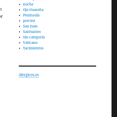
noche
n
Ojo Guareña
Península
or
precios
San Juan
Santuarios
Sin categoría
Vaticano
Yacimientos
Alergicos.es