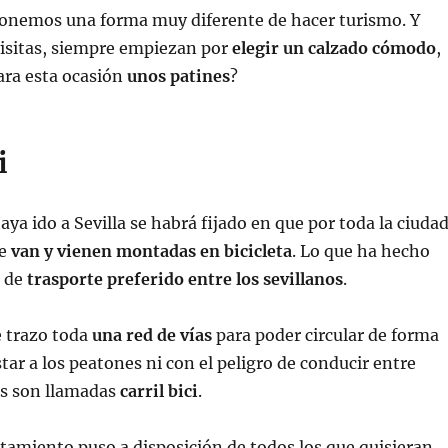
ponemos una forma muy diferente de hacer turismo. Y
visitas, siempre empiezan por
elegir un calzado cómodo
,
ara esta ocasión
unos patines
?
i
aya ido a Sevilla se habrá fijado en que por toda la ciuda
ue
van y vienen montadas en bicicleta
. Lo que ha hecho
o de
trasporte preferido entre los sevillanos
.
e trazo toda
una red de vías
para poder circular de forma
tar a los peatones ni con el peligro de conducir entre
as son llamadas
carril bici
.
amiento puso a disposición de todos los que quisieran
,