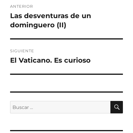
Navegación
ANTERIOR
de
Las desventuras de un
Entrada
anterior:
dominguero (II)
entradas
SIGUIENTE
El Vaticano. Es curioso
Entrada
siguiente:
BU
Buscar
por: