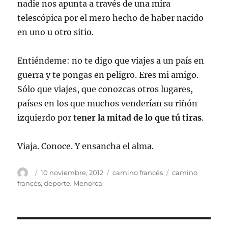
nadie nos apunta a través de una mira
telescópica por el mero hecho de haber nacido
en uno u otro sitio.
Entiéndeme: no te digo que viajes a un país en
guerra y te pongas en peligro. Eres mi amigo.
Sólo que viajes, que conozcas otros lugares,
países en los que muchos venderían su riñón
izquierdo por
tener la mitad de lo que tú tiras
.
Viaja. Conoce. Y ensancha el alma.
Autor
Publicado
Categorías
Etiquetas
10 noviembre, 2012
camino francés
camino
el
francés
,
deporte
,
Menorca